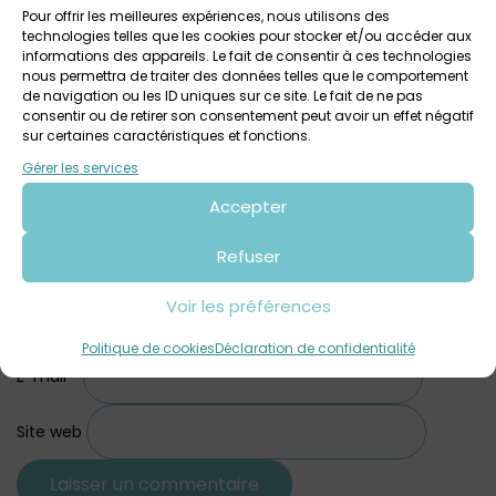
Pour offrir les meilleures expériences, nous utilisons des
Laisser un commentaire
technologies telles que les cookies pour stocker et/ou accéder aux
informations des appareils. Le fait de consentir à ces technologies
Commentaire
*
nous permettra de traiter des données telles que le comportement
de navigation ou les ID uniques sur ce site. Le fait de ne pas
consentir ou de retirer son consentement peut avoir un effet négatif
sur certaines caractéristiques et fonctions.
Gérer les services
Accepter
Refuser
Voir les préférences
Nom
*
Politique de cookies
Déclaration de confidentialité
E-mail
*
Site web