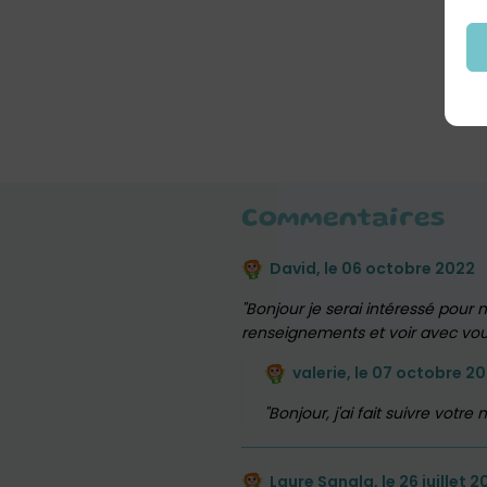
Commentaires
David, le
06 octobre 2022
Bonjour je serai intéressé pour m
renseignements et voir avec vous
valerie, le
07 octobre 2
Bonjour, j'ai fait suivre vot
Laure Sangla, le
26 juillet 2