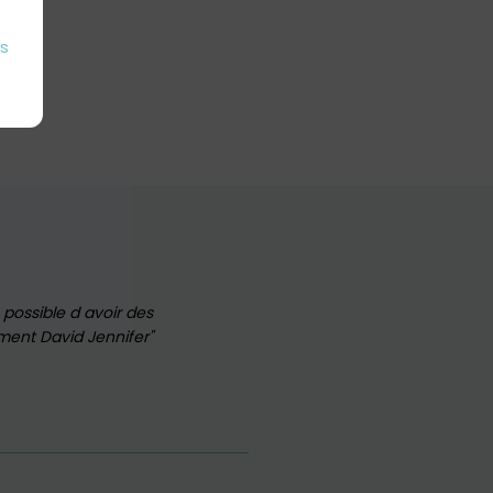
es
 possible d avoir des
ement David Jennifer