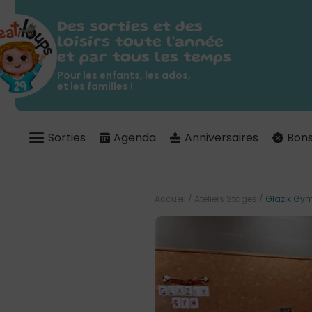
Des sorties et des
loisirs toute l'année
et par tous les temps
Pour les enfants, les ados,
et les familles !
Sorties
Agenda
Anniversaires
Bons
Accueil
/
Ateliers Stages
/
Glazik Gym