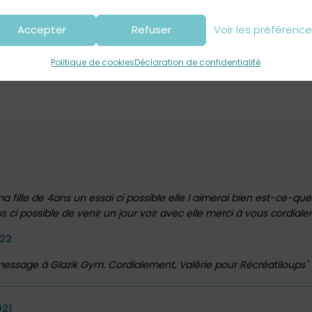
Glazik Gym – Club de gym à Briec
Accepter
Refuser
Voir les préférenc
Politique de cookies
Déclaration de confidentialité
a fille de 4ans un essai ci possible elle l aimerai bien est-ce-que
 ci possible de venir un jour voir avec elle merci à vous cordial
022
re message à Glazik Gym. Cordialement, Valérie pour Récréatiloups
021