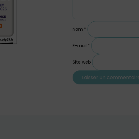
Nom
*
E-mail
*
Site web