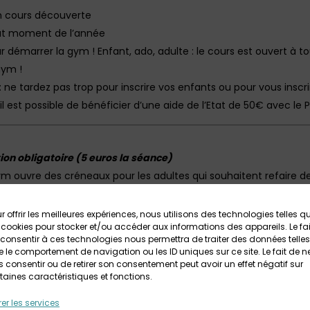
 un cours découverte
 tout moment de l’année
r démarrer la gym ! Enfant, ado, adulte : le cours est ouvert à 
gym !
 : ne tardez pas trop pour inscrire vos enfants ou pour vous inscri
il est possible de bénéficier d’une aide de l’Etat de 50€ avec le P
tion obligatoire (5 euros la séance)
ym ouvre des créneaux pour les adultes qui souhaitent refaire
r offrir les meilleures expériences, nous utilisons des technologies telles q
Retrouvez ICI toutes les infos sur Glazik Gym à Briec
 cookies pour stocker et/ou accéder aux informations des appareils. Le fai
consentir à ces technologies nous permettra de traiter des données telles
 le comportement de navigation ou les ID uniques sur ce site. Le fait de n
 consentir ou de retirer son consentement peut avoir un effet négatif sur
taines caractéristiques et fonctions.
er les services
Votre avis sur