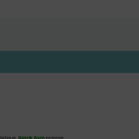
astique,
Glazik Gym
propose