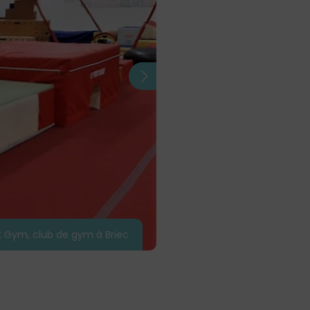
k Gym, club de gym à Briec