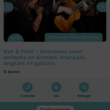
Kat & Fred – Photo G.Fontana
1 / 3
Kat & Fred – Chansons pour
enfants en breton, français,
anglais et gallois
Berrien
Contacter
Site
Partager
Infos pratiques