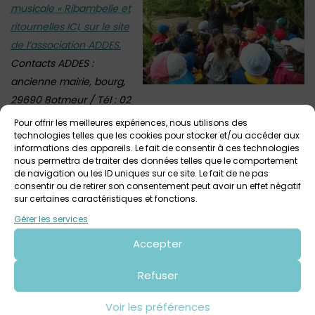
musicale « Ribambelle et
ritournelles ICI, sur le site
de l’association ADDES.
Contacts ADDES :
ancienne mairie, bourg,
29690 Botmeur / Tél : 02
98 99 66 58 / Mail : addesbotmeur@orange.fr
Pour offrir les meilleures expériences, nous utilisons des
technologies telles que les cookies pour stocker et/ou accéder aux
• Ateliers d’éveil par le chant :
informations des appareils. Le fait de consentir à ces technologies
nous permettra de traiter des données telles que le comportement
-Des ateliers multilingues d’éveil par le chant : en français,
de navigation ou les ID uniques sur ce site. Le fait de ne pas
anglais, breton !
consentir ou de retirer son consentement peut avoir un effet négatif
-Des interventions sur différents thèmes : le corps, les
sur certaines caractéristiques et fonctions.
oiseaux, les animaux, l’eau, les berceuses d’ici et d’ailleurs !
Gérer les services
Ces ateliers durent de 30 à 45 minutes. Ils favorisent et
Accepter
encouragent l’exercice du chant avec les enfants afin que
ce mode d’expression fasse partie de leur quotidien. C’est
Refuser
un moment de partage convivial et stimulant, créatif et
Voir les préférences
récréatif, autour du chant, qui permet aux enfants et aux