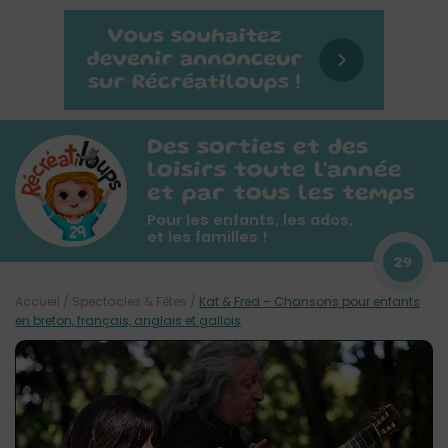
Des sorties et des
loisirs toute l'année
et par tous les temps
Pour les enfants, les ados,
et les familles !
29
Accueil
/
Spectacles & Fêtes
/
Kat & Fred – Chansons pour enfants
en breton, français, anglais et gallois