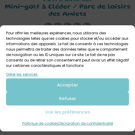
Mini-golf à Cléder / Parc de loisirs
des Amiets
Pour offrir les meilleures expériences, nous utilisons des
technologies telles que les cookies pour stocker et/ou accéder aux
informations des appareils. Le fait de consentir à ces technologies
nous permettra de traiter des données telles que le comportement
de navigation ou les ID uniques sur ce site. Le fait de ne pas
consentir ou de retirer son consentement peut avoir un effet négatif
Laisser un commentaire
sur certaines caractéristiques et fonctions.
Gérer les services
Commentaire
*
Accepter
Refuser
Voir les préférences
Politique de cookies
Déclaration de confidentialité