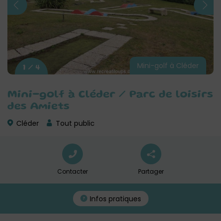
Mini-golf à Cléder
1 / 4
Mini-golf à Cléder / Parc de loisirs
des Amiets
Cléder
Tout public
Contacter
Partager
Infos pratiques