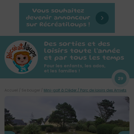
Des sorties et des
loisirs toute l'année
et par tous les temps
Pour les enfants, les ados,
et les familles !
29
Accueil
/
Se bouger
/
Mini-golf à Cléder / Parc de loisirs des Amiets