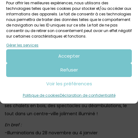
Rendez-vous du 13 décembre 2025 au 4 janvier 2026 pour
Pour offrir les meilleures expériences, nous utilisons des
technologies telles que les cookies pour stocker et/ou accéder aux
découvrir la petite Cité de Caractère dans ses habits de
informations des appareils. Le fait de consentir à ces technologies
lumière ! Qu’il fait bon flâner dans les ruelles en dégustant
nous permettra de traiter des données telles que le comportement
des marrons grillés ou gourmandises de Noël ! Profitez des
de navigation ou les ID uniques sur ce site. Le fait de ne pas
consentir ou de retirer son consentement peut avoir un effet négatif
illuminations de Locronan
tous les soirs dès 18h !
sur certaines caractéristiques et fonctions.
Gérer les services
6. Les illuminations et animations de Morlaix
Tous les ans Morlaix fête Noël au travers d’une
Accepter
programmation riche et variée, avec de nombreuses
Refuser
animations gratuites et une jolie mise en lumière du
viaduc.
Voir les préférences
Parmi les incontournables, la
descente du Père Noël en
Politique de cookies
Déclaration de confidentialité
rappel
du viaduc, le Village de Noël place des otages avec
ses chalets en bois, des spectacles ou déambulations, le
tout dans un centre-ville joliment illuminé !
En bref :
-Illuminations du 28 novembre au 4 janvier