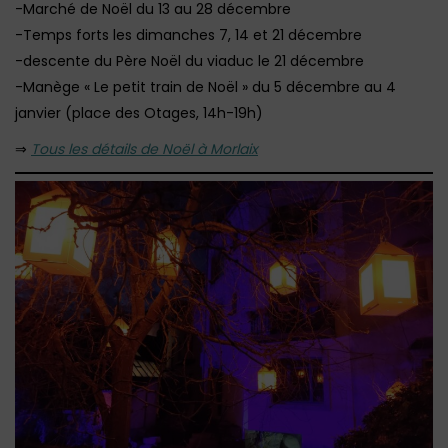
-Marché de Noël du 13 au 28 décembre
-Temps forts les dimanches 7, 14 et 21 décembre
-descente du Père Noël du viaduc le 21 décembre
-Manège « Le petit train de Noël » du 5 décembre au 4
janvier (place des Otages, 14h-19h)
⇒
Tous les détails de Noël à Morlaix