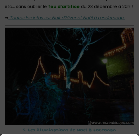
etc… sans oublier le
feu d’artifice
du 23 décembre à 20h !
⇒
Toutes les infos sur Nuit d’Hiver et Noël à Landerneau
5. Les illuminations de Noël à Locronan