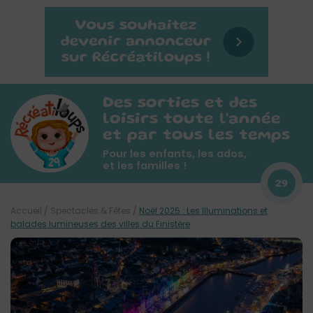
Des sorties et des
loisirs toute l'année
et par tous les temps
Pour les enfants, les ados,
et les familles !
29
Accueil
/
Spectacles & Fêtes
/
Noël 2025 : Les Illuminations et
balades lumineuses des villes du Finistère