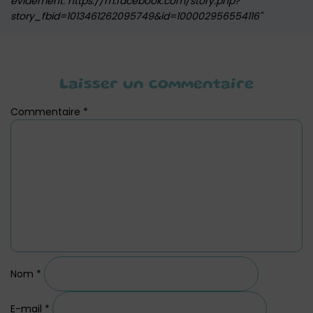
évidement. https://m.facebook.com/story.php?
story_fbid=1013461262095749&id=100002956554116
Laisser un commentaire
Commentaire
*
Nom
*
E-mail
*