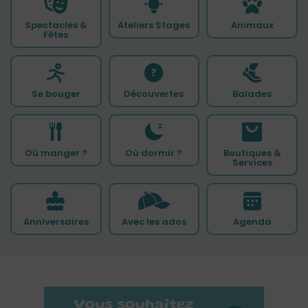
Spectacles &
Ateliers Stages
Animaux
Fêtes
Se bouger
Découvertes
Balades
Où manger ?
Où dormir ?
Boutiques &
Services
Anniversaires
Avec les ados
Agenda