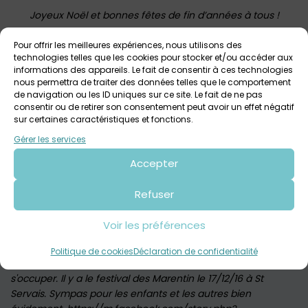
Joyeux Noël et bonnes fêtes de fin d’années à tous !
Pour offrir les meilleures expériences, nous utilisons des
technologies telles que les cookies pour stocker et/ou accéder aux
informations des appareils. Le fait de consentir à ces technologies
Votre avis sur
nous permettra de traiter des données telles que le comportement
de navigation ou les ID uniques sur ce site. Le fait de ne pas
Noël en famille, animations et
consentir ou de retirer son consentement peut avoir un effet négatif
marchés de Noël dans le Finistère
sur certaines caractéristiques et fonctions.
Gérer les services
Accepter
Refuser
Commentaires
Voir les préférences
Chloé, le
22 novembre 2016
Politique de cookies
Déclaration de confidentialité
Bonsoir, vraiment super sympa la liste. Il y a de quoi
s'occuper. Il y a le festival des Marentin le 17/12/16 à St
Servais. Sympas pour les enfants et les autres bien