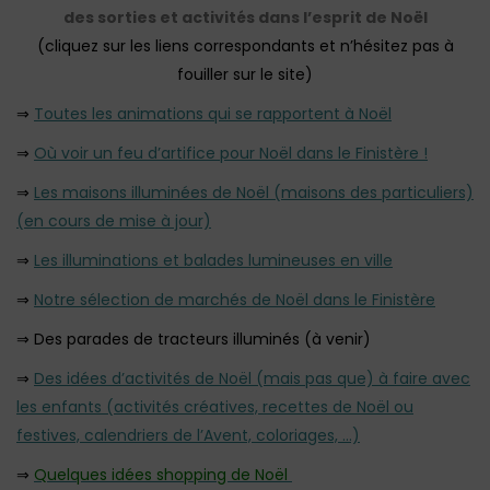
des sorties et activités dans l’esprit de Noël
(cliquez sur les liens correspondants et n’hésitez pas à
fouiller sur le site)
⇒
Toutes les animations qui se rapportent à Noël
⇒
Où voir un feu d’artifice pour Noël dans le Finistère !
⇒
Les maisons illuminées de Noël (maisons des particuliers)
(en cours de mise à jour)
⇒
Les illuminations et balades lumineuses en ville
⇒
Notre sélection de marchés de Noël dans le Finistère
⇒ Des parades de tracteurs illuminés (à venir)
⇒
Des idées d’activités de Noël (mais pas que) à faire avec
les enfants (activités créatives, recettes de Noël ou
festives, calendriers de l’Avent, coloriages, …)
⇒
Quelques idées shopping de Noël