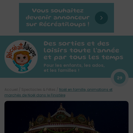
Des sorties et des
loisirs toute l'année
et par tous les temps
Pour les enfants, les ados,
et les familles !
29
Accueil
/
Spectacles & Fêtes
/
Noël en famille, animations et
marchés de Noël dans le Finistère