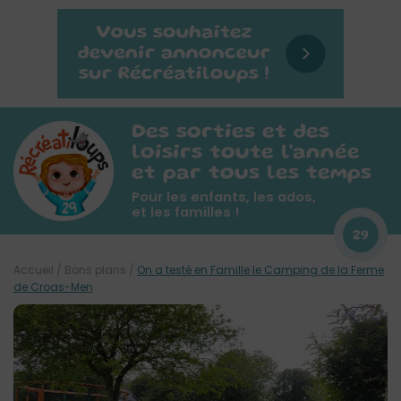
Des sorties et des
loisirs toute l'année
et par tous les temps
Pour les enfants, les ados,
et les familles !
29
Accueil
/
Bons plans
/
On a testé en Famille le Camping de la Ferme
de Croas-Men