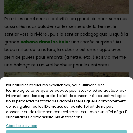
Parmi les nombreuses activités au grand air, nous sommes
aussi allés nous balader sur les sentiers de la ferme, le
sentier vers la rivière , puis le sentier pédagogique jusqu’à la
grande
cabane dans les bois
: une sacrée surprise ! Au
beau milieu de la nature, la cabane est aménagée avec
plein de jouets pour enfants (dinette, etc..) et il y a même
une balançoire ! Un vrai bonheur pour les enfants !
Pour offrir les meilleures expériences, nous utilisons des
technologies telles que les cookies pour stocker et/ou accéder aux
informations des appareils. Le fait de consentir à ces technologies
nous permettra de traiter des données telles que le comportement
de navigation ou les ID uniques sur ce site. Le fait de ne pas
consentir ou de retirer son consentement peut avoir un effet négatif
sur certaines caractéristiques et fonctions.
Gérer les services