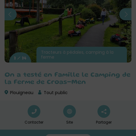
Tracteurs à pédales, camping à la
ferme
1 / 14
On a testé en Famille le Camping de
la Ferme de Croas-Men
Plouigneau
Tout public
Contacter
Site
Partager