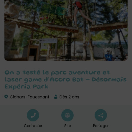
On a testé le parc aventure et
laser game d’Accro Bat – Désormais
Expéria Park
Clohars-Fouesnant
Dès 2 ans
Contacter
Site
Partager