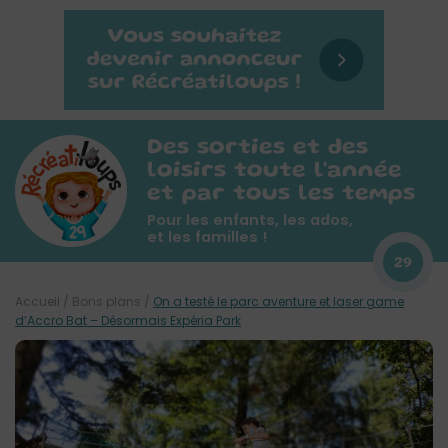
Des sorties et des
loisirs toute l'année
et par tous les temps
Pour les enfants, les ados,
et les familles !
29
Accueil
/
Bons plans
/
On a testé le parc aventure et laser game
d’Accro Bat – Désormais Expéria Park