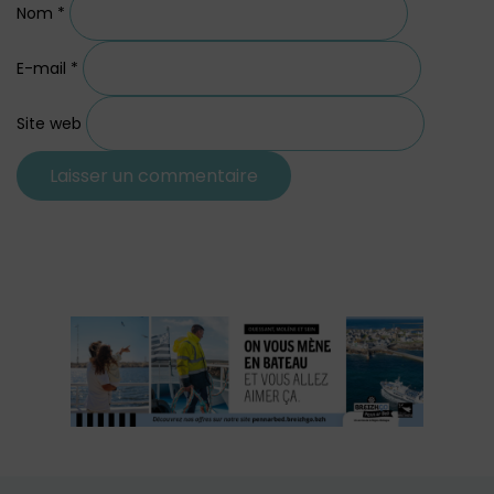
Nom
*
E-mail
*
Site web