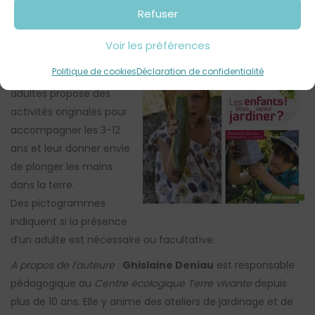
Comment transmettre le goût du jardinage aux enfants ? Il
Refuser
suffit de peu de choses : un coin de jardin, quelques gestes
simples, des plantes faciles à cultiver et des astuces pour
Voir les préférences
éviter les écueils. Cet
Politique de cookies
Déclaration de confidentialité
ouvrage destiné aux
adultes propose des
activités originales pour
accompagner les 3-12
ans et leur donner envie
de plonger les mains
dans la terre.
Des pictogrammes
indiquent si la présence
d’un adulte est nécessaire ou facultative.
A propos de l’auteure
:
Ghislaine Deniau
est responsable
pédagogique au
Centre écologique Terre vivante
depuis
plus de 10 ans. Elle y anime des ateliers de jardinage et de