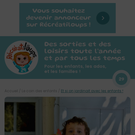
Des sorties et des
loisirs toute l'année
et par tous les temps
Pour les enfants, les ados,
et les familles !
29
Accueil
/
Le coin des enfants
/
Et si on jardinait avec les enfants !