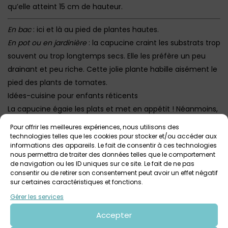
qu’elle atteint 15 cm de hauteur.
En bac
: ici et là au pied de plantes hautes.
En pot ou en jardinière
: la capucine craint les substrats trop
souvent ou trop longtemps secs. Elle les préfère un peu
drainant et peu riche. Cette jolie plante habille aisément le
pied des plants de tomates.
Idées-cuisine pour enfants réticents
La capucine égaie les plats et met en appétit ! Néanmoins,
les enfants n’aiment pas forcément son petit goût
Pour offrir les meilleures expériences, nous utilisons des
piquant.
À tester !
technologies telles que les cookies pour stocker et/ou accéder aux
informations des appareils. Le fait de consentir à ces technologies
nous permettra de traiter des données telles que le comportement
Activité tirée du livre
Les Enfants ! Vous venez jardiner ?
de
de navigation ou les ID uniques sur ce site. Le fait de ne pas
Ghislaine Deniau, éditions Terre Vivante
consentir ou de retirer son consentement peut avoir un effet négatif
sur certaines caractéristiques et fonctions.
Crédits photos @J.-J. Raynal
Gérer les services
A propos de l’ouvrage :
L
es enfants ! Vous venez jardiner ?
Accepter
45 activités pour faire aimer le jardinage aux enfants