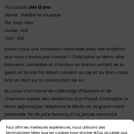
Tout public
dès 12 ans
Genre : théâtre et musique
Par Teatr Piba
Durée : 1h15
Tarif : 15€
Avons-nous une connexion inexorable avec des ancêtres
que nous n’avons pas connus ? Christophe Le Menn, alias
Krismenn, comédien et chanteur en breton, enfant de la
gwerz et du kan ha diskan converti au rap et au slam, nous
livre un récit sur la construction de soi.
Au cours d’un travail de collectage d’histoires et de
chansons auprès des résident·es d’un Ehpad, Christophe Le
Menn apprend par téléphone le décès de sa grand-mère
paternelle. Né de père inconnu, il n’a jamais rencontré
cette femme. Dès lors, il se met en quête des origines. De
Pour offrir les meilleures expériences, nous utilisons des
sa culture d’abord : bretonne, avec sa recherche du
technologies telles que les cookies pour stocker et/ou accéder aux