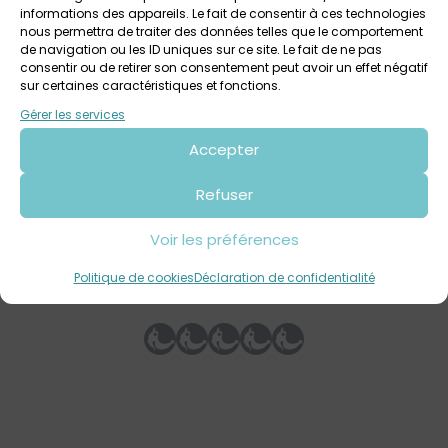
répertoire oral traditionnel jamais assouvie ; à celle, si
informations des appareils. Le fait de consentir à ces technologies
nous permettra de traiter des données telles que le comportement
intime et pourtant si universelle, de sa/la filiation. Un
de navigation ou les ID uniques sur ce site. Le fait de ne pas
fascinant voyage intérieur.
consentir ou de retirer son consentement peut avoir un effet négatif
sur certaines caractéristiques et fonctions.
Retrouvez ICI les spectacles jeune public, ados et tout
Gérer les services
public de la saison 2025-2026 de la Maison du Théâtre
Accepter
Photo @Sébastien Durand
Refuser
Voir les préférences
Votre avis sur
Bastard – Spectacle à la Maison du
Politique de cookies
Déclaration de confidentialité
Théâtre