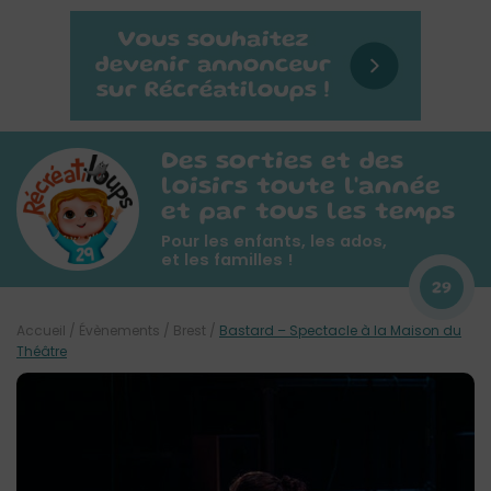
Des sorties et des
loisirs toute l'année
et par tous les temps
Pour les enfants, les ados,
et les familles !
29
Accueil
/
Évènements
/
Brest
/
Bastard – Spectacle à la Maison du
Théâtre