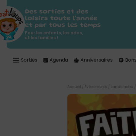
Des sorties et des
loisirs toute l'année
et par tous les temps
Pour les enfants, les ados,
et les familles !
Sorties
Agenda
Anniversaires
Bons
Accueil
/
Évènements
/
Landerneau