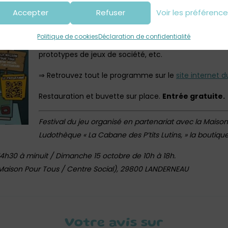
Landerneau, lieu où se déroule l’événement.
Accepter
Refuser
Voir les préférenc
Au programme : du jeu de société sous toutes ses for
Politique de cookies
Déclaration de confidentialité
partir de 2 ans, escape-game, des jeux en bois, du je
prototypes de jeux de société, etc.
⇒ Retrouvez tout le programme sur le
site internet d
Restauration et buvette sur place.
Entrée gratuite.
Festival du jeu organisé en partenariat avec la Maison
Ludothèque « La Cabane des P’tits Lutins, » la boutique
14h30 à minuit / Dimanche 15 octobre de 10h à 18h.
 (Maison Pour Tous / Centre Social), 29800 LANDERNEAU
Votre avis sur