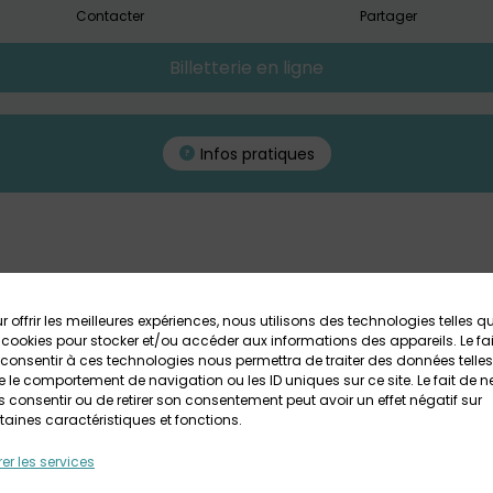
Contacter
Partager
Billetterie en ligne
Infos pratiques
r offrir les meilleures expériences, nous utilisons des technologies telles q
Faites du jeu dans Landerneau
 cookies pour stocker et/ou accéder aux informations des appareils. Le fai
consentir à ces technologies nous permettra de traiter des données telles
5ème édition du festival du jeu «
Faites du Jeu dan
 le comportement de navigation ou les ID uniques sur ce site. Le fait de n
 consentir ou de retirer son consentement peut avoir un effet négatif sur
octobre prochains.
taines caractéristiques et fonctions.
Les jeux côtoieront cette année les créatures fantast
er les services
notamment les dragons, cachés dans tous les recoin