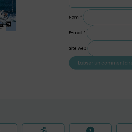
Nom
*
E-mail
*
Site web