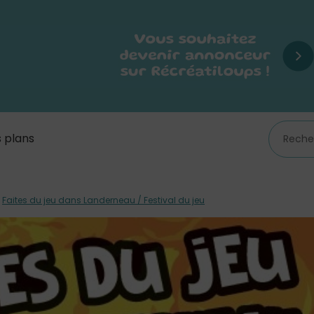
 plans
/
Faites du jeu dans Landerneau / Festival du jeu