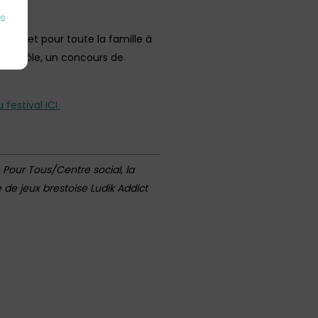
es
mes et pour toute la famille à
u de rôle, un concours de
u festival IC
I
 Pour Tous/Centre social, la
 de jeux brestoise Ludik Addict