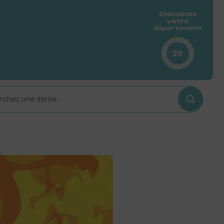
Choissisez
votre
département
29