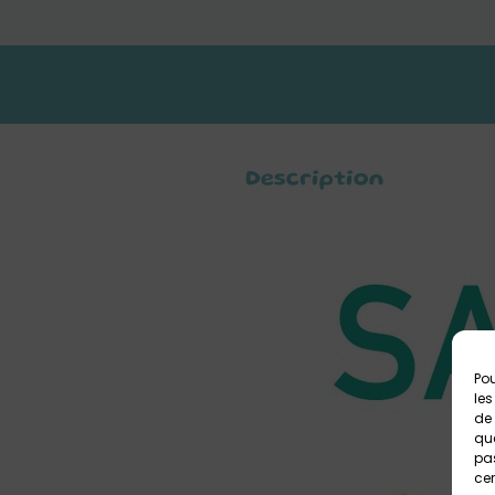
Description
Pou
les
de 
que
pas
cer