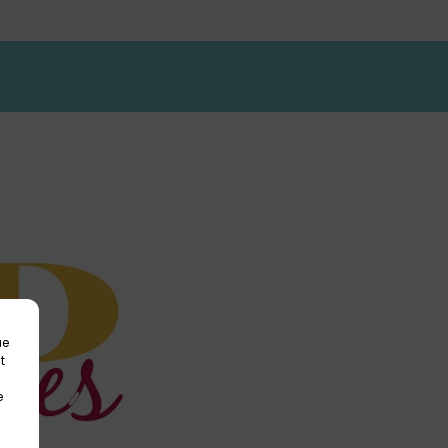
ue
t
e