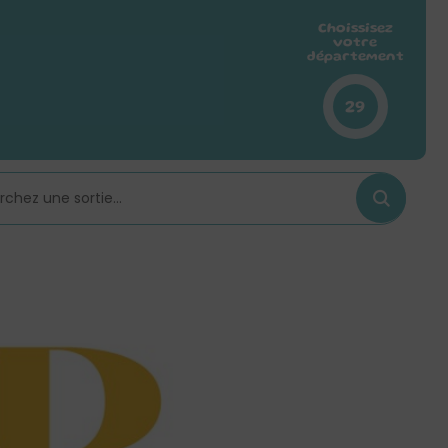
Choissisez
votre
département
29