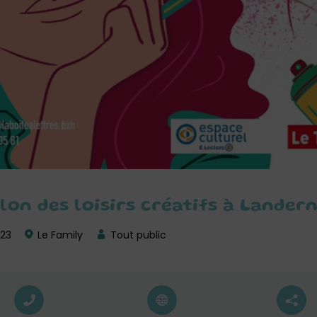
alon des loisirs créatifs à Lander
023
Le Family
Tout public