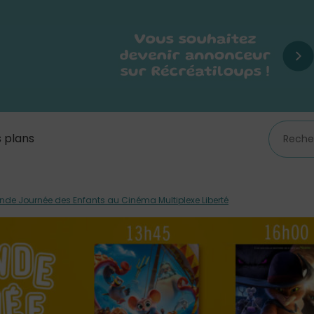
 plans
nde Journée des Enfants au Cinéma Multiplexe Liberté