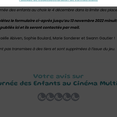
ersonnes différentes sélectionnées arbitrairement parmi les part
urnée des enfants au choix le 4 décembre dans la limite des place
létez le formulaire ci-après jusqu’au 13 novembre 2022 minuit
bliés ici et ils seront contactés par mail.
aëlle Abiven, Sophie Boulard, Marie Sonderer et Swann Gautier !
 pas transmises à des tiers et sont supprimées à l’issue du jeu.
Votre avis sur
rnée des Enfants au Cinéma Mult