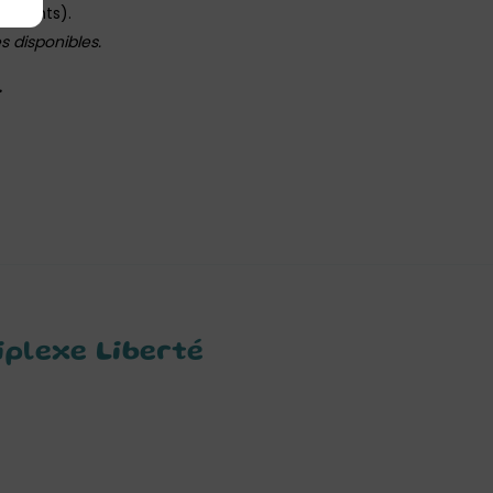
icipants).
s disponibles.
.
iplexe Liberté