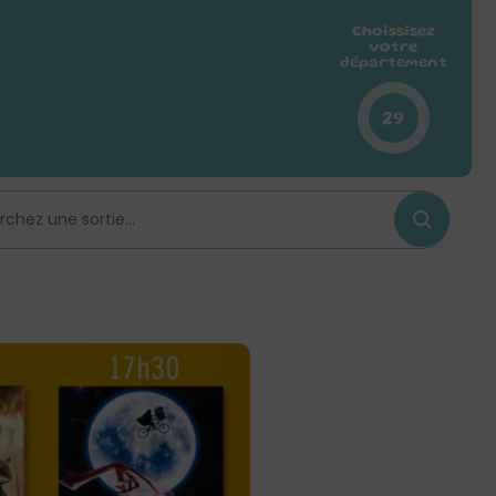
Choissisez
votre
département
29