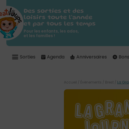
Des sorties et des
loisirs toute l'année
et par tous les temps
Pour les enfants, les ados,
et les familles !
Sorties
Agenda
Anniversaires
Bons
Accueil
/
Évènements
/
Brest
/
La Gra