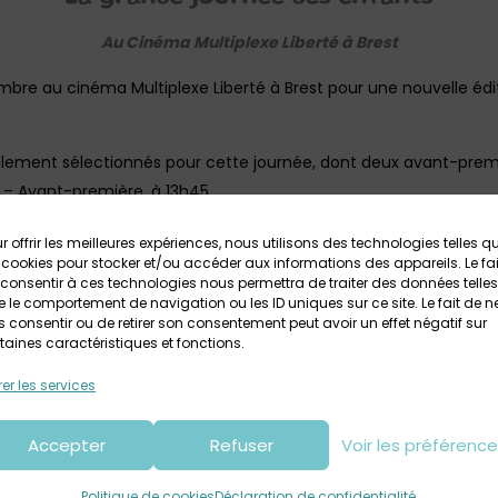
Au Cinéma Multiplexe Liberté à Brest
e au cinéma Multiplexe Liberté à Brest pour une nouvelle édi
lement sélectionnés pour cette journée, dont deux avant-premi
n – Avant-première, à 13h45
uête – Avant-première, à 16h
r offrir les meilleures expériences, nous utilisons des technologies telles q
es 40 ans en 2022 : ET l’extraterrestre, (de Spielberg), à 17h
 cookies pour stocker et/ou accéder aux informations des appareils. Le fai
consentir à ces technologies nous permettra de traiter des données telles
 des bonus, et des animations (avec notamment la participation 
 le comportement de navigation ou les ID uniques sur ce site. Le fait de n
r un chouette après-midi en famille !
 consentir ou de retirer son consentement peut avoir un effet négatif sur
taines caractéristiques et fonctions.
rver vos places pour les films qui vous intéressent.
er les services
Accepter
Refuser
Voir les préférenc
e, nous mettons en jeu des places de cinéma : 10 places off
la journée, à raison de 2 places par gagnant
Politique de cookies
Déclaration de confidentialité