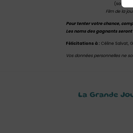
(soit 5 p
Film de la jo
Pour tenter votre chance, comp
Les noms des gagnants seront pu
Félicitations à :
Céline Salvat, G
Vos données personnelles ne sont
La Grande Jou