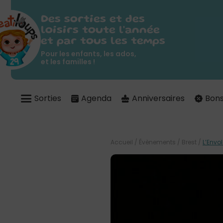
Des sorties et des
loisirs toute l'année
et par tous les temps
Pour les enfants, les ados,
et les familles !
Sorties
Agenda
Anniversaires
Bons
Accueil
/
Évènements
/
Brest
/
L’Envo