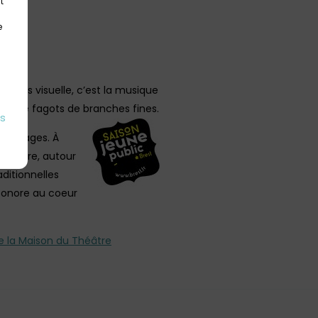
t
e
ce très visuelle, c’est la musique
et de fagots de branches fines.
es
 sauvages. À
ui vibre, autour
ditionnelles
 sonore au coeur
de la Maison du Théâtre