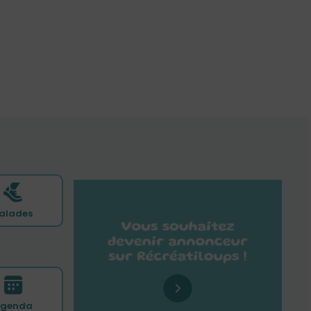
alades
genda