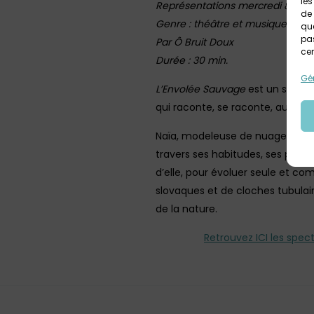
les
Représentations mercredi 8 octob
de 
Genre : théâtre et musique
que
pas
Par Ô Bruit Doux
cer
Durée : 30 min.
Gér
L’Envolée Sauvage
est un solo po
qui raconte, se raconte, au coe
Naïa, modeleuse de nuages, vit
travers ses habitudes, ses petit
d’elle, pour évoluer seule et c
slovaques et de cloches tubulai
de la nature.
Retrouvez ICI les spec