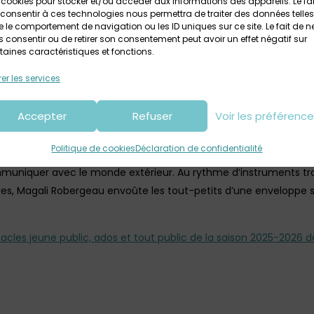
 cookies pour stocker et/ou accéder aux informations des appareils. Le fai
re à 9h30 et 11h / samedi 11 octobre à 9h30 et 11h
consentir à ces technologies nous permettra de traiter des données telles
 le comportement de navigation ou les ID uniques sur ce site. Le fait de n
 consentir ou de retirer son consentement peut avoir un effet négatif sur
taines caractéristiques et fonctions.
er les services
ur trois flûtes et orchestre de forêt en plein ciel. Dans cette piè
ur d’un décor composé de troncs de bouleaux, de tuballophones 
Accepter
Refuser
Voir les préférenc
 paisiblement aux rythmes de la nature en compagnie d’oiseaux
Politique de cookies
Déclaration de confidentialité
s rituels ou des évènements imprévus, elle s’en remet à tout ce q
ommuniquer avec le monde extérieur. Au rythme d’instruments tra
res, Magali Robergeau envoûte les tout-petits d’une enveloppe
tacles jeune public, ados et tout public de la saison 2025-2026 