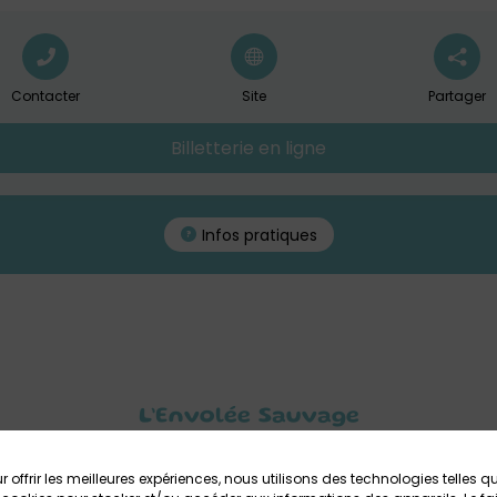
Contacter
Site
Partager
Billetterie en ligne
Infos pratiques
L’Envolée Sauvage
acle jeune public à La Maison du Théâtre, pour les enfants de 1 à
r offrir les meilleures expériences, nous utilisons des technologies telles q