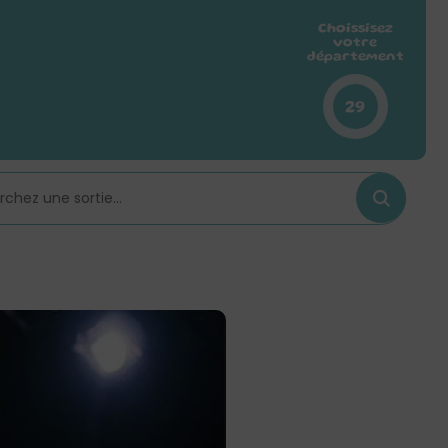
Choissisez
votre
département
29