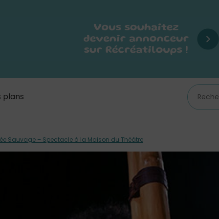
 plans
lée Sauvage – Spectacle à la Maison du Théâtre