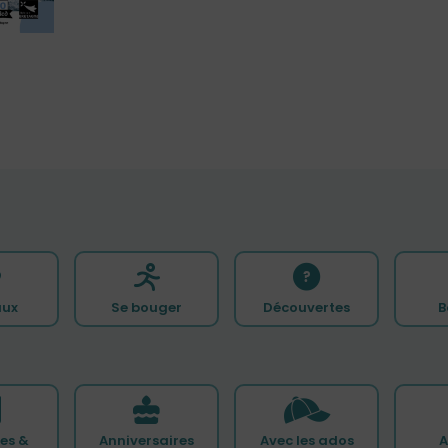
ux
Se bouger
Découvertes
B
es &
Anniversaires
Avec les ados
A