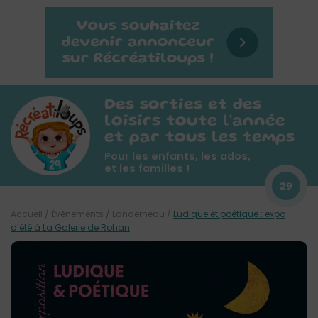
Des sorties et des
loisirs toute l'année
et par tous les temps
Pour les enfants, les ados,
et les familles !
29
Accueil
/
Évènements
/
Landerneau
/
Ludique et poétique : expo
d’été à La Galerie de Rohan