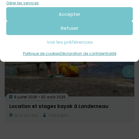
Contact : 02 56 31 28 15
Gérer les services
Accepter
Voir tout
Autres événements
à venir
Refuser
Voir les préférences
Politique de cookies
Déclaration de confidentialité
8 juillet 2026 > 30 août 2026
Location et stages kayak à Landerneau
quai de Léon
Tout public