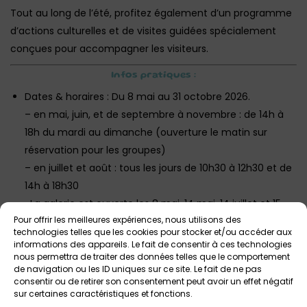
Tout au long de l’été, profitez également d’un programme
d’actions culturelles et de visites guidées spécialement
conçues pour accompagner les visiteurs.
Infos pratiques :
Dates & horaires : Du 8 mai au 31 octobre 2026.
– en mai, juin, et de septembre à novembre : de 14h à
18h du mardi au dimanche (ouverture le matin sur
réservation pour les groupes)
– en juillet et août : tous les jours de 10h30 à 12h30 et de
14h à 18h30
-La galerie est ouverte les 8 mai, 14 mai, 14 juillet et 15
Pour offrir les meilleures expériences, nous utilisons des
août aux horaires habituels.
technologies telles que les cookies pour stocker et/ou accéder aux
informations des appareils. Le fait de consentir à ces technologies
Lieu : Galerie de Rohan, Place Saint-Thomas,
nous permettra de traiter des données telles que le comportement
Landerneau.
de navigation ou les ID uniques sur ce site. Le fait de ne pas
consentir ou de retirer son consentement peut avoir un effet négatif
Tarif : Gratuit pour tous.
sur certaines caractéristiques et fonctions.