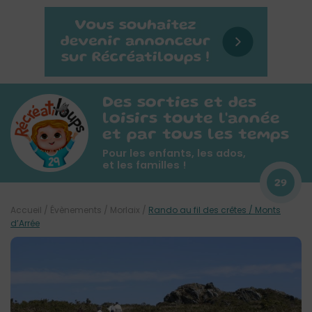
Des sorties et des
loisirs toute l'année
et par tous les temps
Pour les enfants, les ados,
et les familles !
29
Accueil
/
Évènements
/
Morlaix
/
Rando au fil des crêtes / Monts
d’Arrée