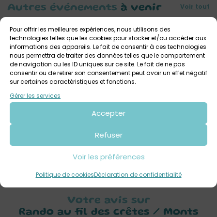
Voir tout
Autres événements
à venir
Pour offrir les meilleures expériences, nous utilisons des
technologies telles que les cookies pour stocker et/ou accéder aux
informations des appareils. Le fait de consentir à ces technologies
nous permettra de traiter des données telles que le comportement
de navigation ou les ID uniques sur ce site. Le fait de ne pas
consentir ou de retirer son consentement peut avoir un effet négatif
sur certaines caractéristiques et fonctions.
Gérer les services
Accepter
6 août 2026
La Ronde des Korrigans : randonnée enfants
Refuser
dans les Monts d’Arrée
Ancienne école de Botmeur
Dès 3 ans
Voir les préférences
Politique de cookies
Déclaration de confidentialité
Votre avis sur
Rando au fil des crêtes / Monts