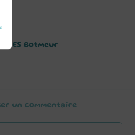
es
 ADDES Botmeur
ser un commentaire