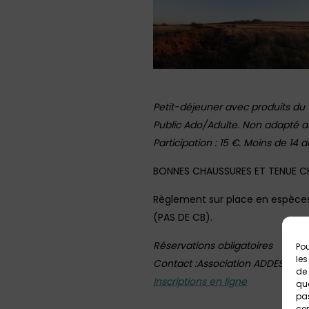
Petit-déjeuner avec produits du t
Public Ado/Adulte. Non adapté a
Participation : 15 €. Moins de 14 an
BONNES CHAUSSURES ET TENUE CH
Règlement sur place en espèce
(PAS DE CB).
Réservations obligatoires
Pou
les
Contact :Association ADDES 02 9
de 
Inscriptions en ligne
que
pas
cer