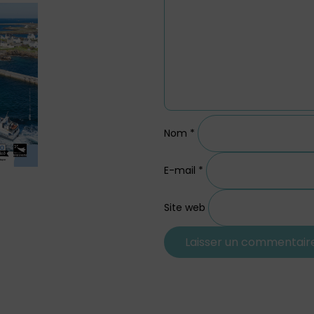
Nom
*
E-mail
*
Site web