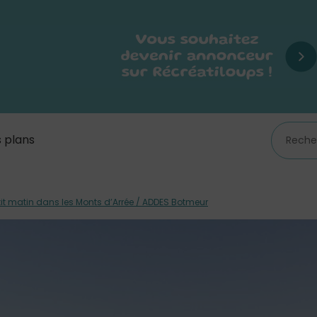
 plans
it matin dans les Monts d’Arrée / ADDES Botmeur