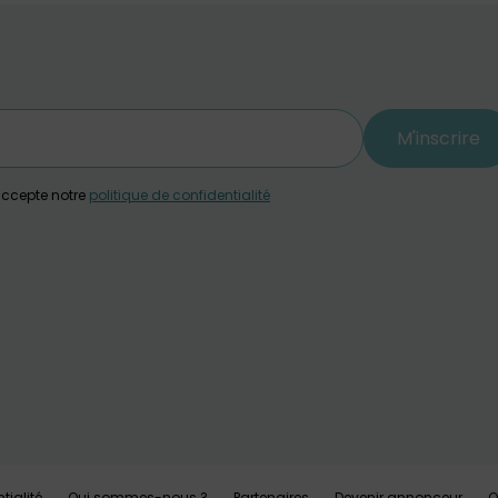
M'inscrire
j'accepte notre
politique de confidentialité
tialité
Qui sommes-nous ?
Partenaires
Devenir annonceur
O