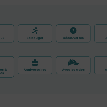
ux
Se bouger
Découvertes
B
es &
Anniversaires
Avec les ados
A
ces