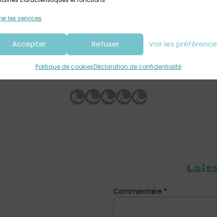
Retrouvez ICI les autres randonnées de l’association ADDES
er les services
Accepter
Refuser
Voir les préférenc
Votre avis sur
Politique de cookies
Déclaration de confidentialité
t matin dans les Monts d’Arrée /
Lais
Commentaire
*