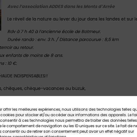
Avec l’association ADDES dans les Monts d’Arrée
Le réveil de la nature au lever du jour dans les landes et sur 
Rdv à 7 h 40 à l’ancienne école de Botmeur.
Durée rando : env. 3 h. / Distance parcourue : 8,5 km
erroir au retour.
ux enfants de moins de 8 ans.
s : 10 €.
AUDE INDISPENSABLES!!
s, chèques, chèque-vacances ou buzuk,
r offrir les meilleures expériences, nous utilisons des technologies telles q
 cookies pour stocker et/ou accéder aux informations des appareils. Le fai
8 99 66 58
consentir à ces technologies nous permettra de traiter des données telles
 le comportement de navigation ou les ID uniques sur ce site. Le fait de n
 consentir ou de retirer son consentement peut avoir un effet négatif sur
taines caractéristiques et fonctions.