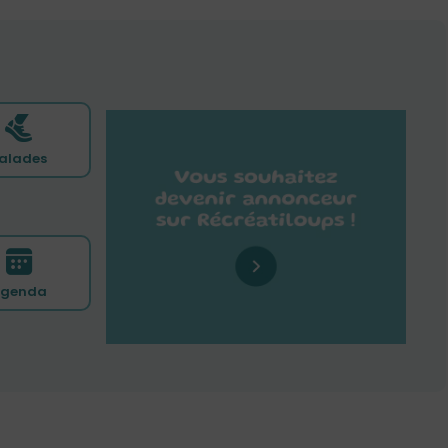
alades
genda