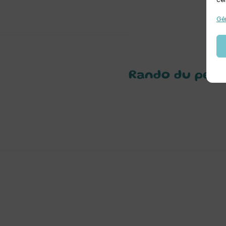
Gér
Rando du peti