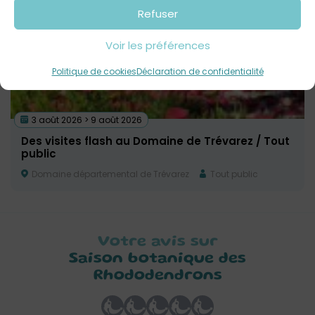
Refuser
Voir les préférences
Politique de cookies
Déclaration de confidentialité
3 août 2026 > 9 août 2026
Des visites flash au Domaine de Trévarez / Tout
public
Domaine départemental de Trévarez
Tout public
Votre avis sur
Saison botanique des
Rhododendrons