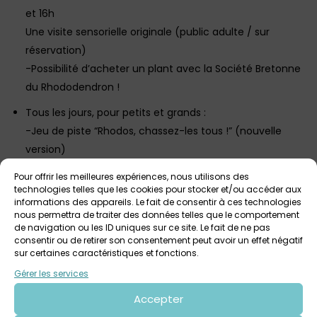
et 16h
Une visite sensorielle originale (public adulte / sur
réservation)
-Possibilité d’acheter un plant avec la Société Bretonne
du Rhododendron !
Tous les jours, pour petits et grands :
-Jeu de piste “Rhodos, chassez-les tous !” (nouvelle
version)
-Enquête immersive “Le collier de Madame” dans le
Pour offrir les meilleures expériences, nous utilisons des
château
technologies telles que les cookies pour stocker et/ou accéder aux
informations des appareils. Le fait de consentir à ces technologies
-Salle de jeux du château en accès libre
nous permettra de traiter des données telles que le comportement
de navigation ou les ID uniques sur ce site. Le fait de ne pas
Plus d’infos ICI
consentir ou de retirer son consentement peut avoir un effet négatif
sur certaines caractéristiques et fonctions.
Gérer les services
Voir tout
Autres événements
à venir
Accepter