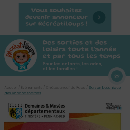
Des sorties et des
loisirs toute l'année
et par tous les temps
Pour les enfants, les ados,
et les familles !
29
Accueil
/
Évènements
/
Châteauneuf du Faou
/
Saison botanique
des Rhododendrons