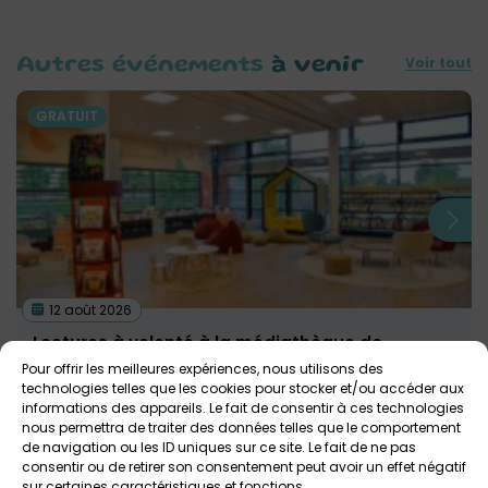
Voir tout
Autres événements
à venir
GRATUIT
12 août 2026
Lectures à volonté à la médiathèque de
Landerneau
Pour offrir les meilleures expériences, nous utilisons des
technologies telles que les cookies pour stocker et/ou accéder aux
Médiathèque Per Jakez Helias
Tout public
informations des appareils. Le fait de consentir à ces technologies
nous permettra de traiter des données telles que le comportement
de navigation ou les ID uniques sur ce site. Le fait de ne pas
consentir ou de retirer son consentement peut avoir un effet négatif
sur certaines caractéristiques et fonctions.