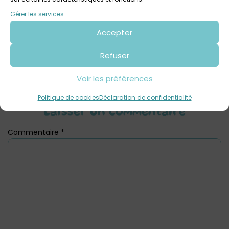
Votre avis sur
Gérer les services
Semaines de la Petite Enfance :
Exposition 1, 2, 3, cabanes !
Accepter
Refuser
Voir les préférences
Politique de cookies
Déclaration de confidentialité
Laisser un commentaire
Commentaire
*