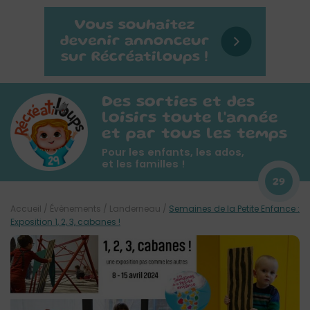
Des sorties et des
loisirs toute l'année
et par tous les temps
Pour les enfants, les ados,
et les familles !
29
Accueil
/
Évènements
/
Landerneau
/
Semaines de la Petite Enfance :
Exposition 1, 2, 3, cabanes !