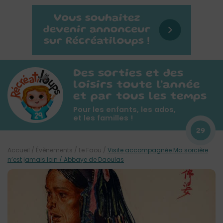
Des sorties et des
loisirs toute l'année
et par tous les temps
Pour les enfants, les ados,
et les familles !
29
Accueil
/
Évènements
/
Le Faou
/
Visite accompagnée Ma sorcière
n’est jamais loin / Abbaye de Daoulas