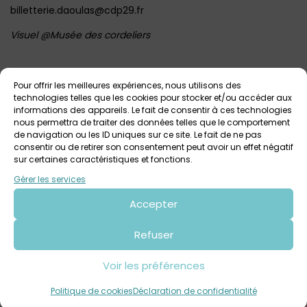
billetterie.daoulas@cdp29.fr‎
Visuel @Musée des cordeliers
Voir tout
Autres événements
à venir
Pour offrir les meilleures expériences, nous utilisons des
technologies telles que les cookies pour stocker et/ou accéder aux
informations des appareils. Le fait de consentir à ces technologies
nous permettra de traiter des données telles que le comportement
de navigation ou les ID uniques sur ce site. Le fait de ne pas
consentir ou de retirer son consentement peut avoir un effet négatif
sur certaines caractéristiques et fonctions.
Gérer les services
Accepter
Refuser
3 août 2026 > 9 août 2026
Les balades photographiques de Daoulas
Voir les préférences
Tout public
Politique de cookies
Déclaration de confidentialité