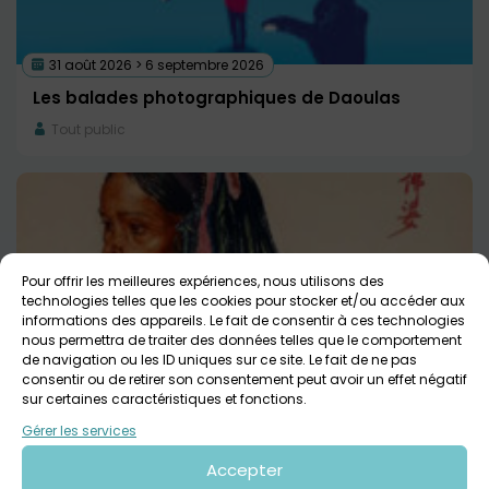
31 août 2026 > 6 septembre 2026
Les balades photographiques de Daoulas
Tout public
Pour offrir les meilleures expériences, nous utilisons des
technologies telles que les cookies pour stocker et/ou accéder aux
informations des appareils. Le fait de consentir à ces technologies
nous permettra de traiter des données telles que le comportement
4 septembre 2026 > 10 septembre 2026
de navigation ou les ID uniques sur ce site. Le fait de ne pas
consentir ou de retirer son consentement peut avoir un effet négatif
Visite accompagnée Ma sorcière n’est jamais
sur certaines caractéristiques et fonctions.
loin / Abbaye de Daoulas
Gérer les services
Abbaye de Daoulas
Tout public
Accepter