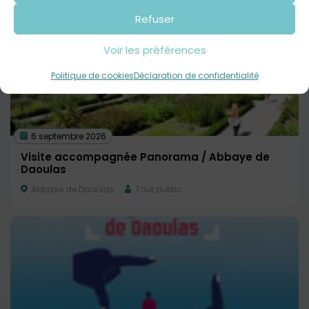
Refuser
Voir les préférences
Politique de cookies
Déclaration de confidentialité
6 septembre 2026
Visite accompagnée Panorama / Abbaye de
Daoulas
Abbaye de Daoulas
Tout public