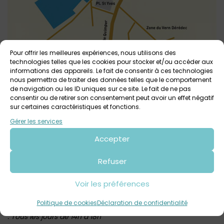
Pour offrir les meilleures expériences, nous utilisons des
technologies telles que les cookies pour stocker et/ou accéder aux
informations des appareils. Le fait de consentir à ces technologies
nous permettra de traiter des données telles que le comportement
de navigation ou les ID uniques sur ce site. Le fait de ne pas
consentir ou de retirer son consentement peut avoir un effet négatif
sur certaines caractéristiques et fonctions.
Gérer les services
Accepter
Horaires 2026 d’ouverture de l’Abbaye de Daoulas :
Refuser
-Du 27 avril au 3 juillet, du 2 septembre au 16 octobre et du
4 au 29 novembre : Du mercredi au dimanche de 14h à 18h
Voir les préférences
Fermé les lundis et mardis
-Du 17 octobre au 1er novembre (vacances de la Toussaint)
Politique de cookies
Déclaration de confidentialité
: Tous les jours de 14h à 18h