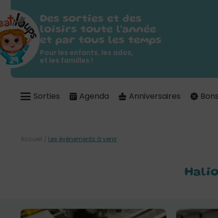
Des sorties et des
loisirs toute l'année
et par tous les temps
Pour les enfants, les ados,
et les familles !
Sorties
Agenda
Anniversaires
Bons
Accueil
/
Les événements à venir
Halio