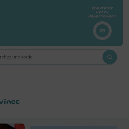
Choissisez
votre
département
29
lvinec