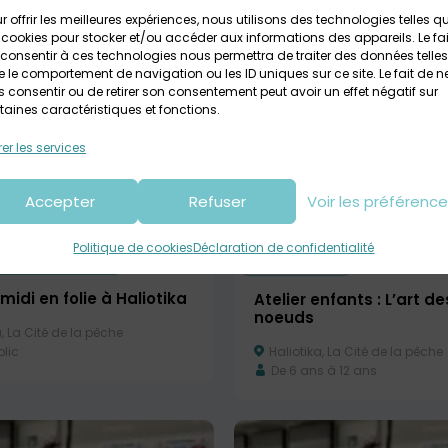
 à 12 ans
De 3 ans à 6 ans
r offrir les meilleures expériences, nous utilisons des technologies telles q
 cookies pour stocker et/ou accéder aux informations des appareils. Le fai
consentir à ces technologies nous permettra de traiter des données telles
 le comportement de navigation ou les ID uniques sur ce site. Le fait de n
 consentir ou de retirer son consentement peut avoir un effet négatif sur
taines caractéristiques et fonctions.
er les services
Accepter
Refuser
Voir les préférenc
Politique de cookies
Déclaration de confidentialité
026 > 28 août 2026
26 août 2026
midi en folie à Haliotika
Atelier enfants : L’art de
noeuds
, La Cité de la pêche
Haliotika, La Cité de la pêche
lic
De 6 ans à 12 ans