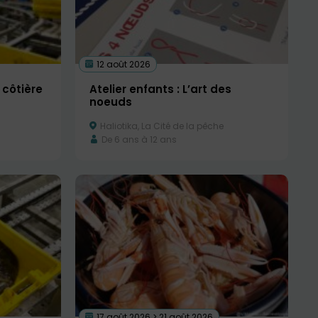
12 août 2026
 côtière
Atelier enfants : L’art des
noeuds
Haliotika, La Cité de la pêche
De 6 ans à 12 ans
17 août 2026 > 21 août 2026