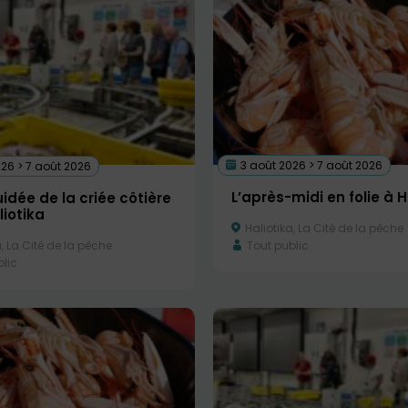
3 août 2026 > 7 août 2026
26 > 7 août 2026
L’après-midi en folie à H
uidée de la criée côtière
iotika
Haliotika, La Cité de la pêche
, La Cité de la pêche
Tout public
lic