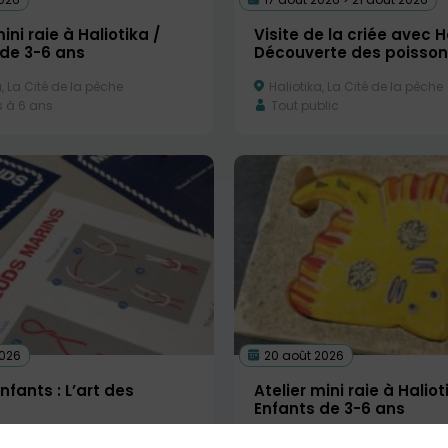
ini raie à Haliotika /
Visite de la criée avec Ha
 de 3-6 ans
Découverte des poisso
, La Cité de la pêche
Haliotika, La Cité de la pêche
s à 6 ans
Tout public
2026
20 août 2026
enfants : L’art des
Atelier mini raie à Haliot
Enfants de 3-6 ans
, La Cité de la pêche
Haliotika, La Cité de la pêche