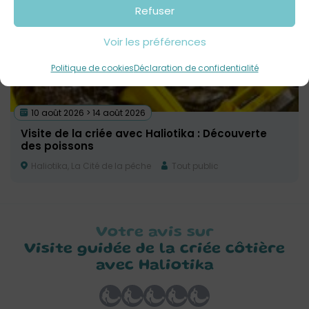
Refuser
Voir les préférences
Politique de cookies
Déclaration de confidentialité
10 août 2026 > 14 août 2026
Visite de la criée avec Haliotika : Découverte
des poissons
Haliotika, La Cité de la pêche
Tout public
Votre avis sur
Visite guidée de la criée côtière
avec Haliotika