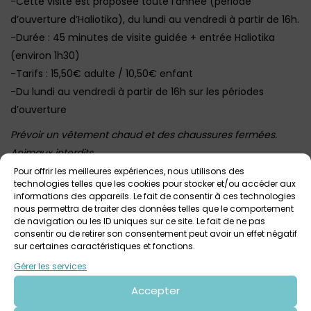
-Cette visite est proposée toute l’année (période
d’ouverture d’Haliotika), du lundi au vendredi à partir de 16h.
-Durée : 45 minutes de visite guidée + entrée Haliotika
(environ 1h30)
-Tarifs : 15,50€ adulte / 10,50€ enfant
-Du lundi au vendredi à partir de 16h sur les périodes
d’ouverture
Prévoir un vêtement chaud et des chaussures fermées.
Animaux interdits
Cette visite est très prisée : la réservation est conseillée
Pour offrir les meilleures expériences, nous utilisons des
technologies telles que les cookies pour stocker et/ou accéder aux
Plus d’infos et accès billetterie ICI
informations des appareils. Le fait de consentir à ces technologies
nous permettra de traiter des données telles que le comportement
Photo : Olivia Moysan
de navigation ou les ID uniques sur ce site. Le fait de ne pas
consentir ou de retirer son consentement peut avoir un effet négatif
sur certaines caractéristiques et fonctions.
Gérer les services
Voir tout
Autres événements
à venir
Accepter