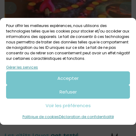
Pour offrir les meilleures expériences, nous utilisons des
technologies telles que les cookies pour stocker et/ou accéder aux
informations des appareils. Le fait de consentir à ces technologies
nous permettra de traiter des données telles que le comportement
On a testé MultiplicaBoost, jeu de plateau
de navigation ou les ID uniques sur ce site. Le fait de ne pas
familial
consentir ou de retirer son consentement peut avoir un effet négatif
sur certaines caractéristiques et fonctions.
Gérer les services
Notre
avis
Accepter
«
J’ai trouvé les pions et le plateau trop
stylés. J’aimais bien les bonus et malus du
Refuser
jeu. Et en plus quand on joue on rigole
beaucoup et on passe un bon moment en
Voir les préférences
famille. »
Mister M. 12 ans
Politique de cookies
Déclaration de confidentialité
Les p'tits loups
ont testé