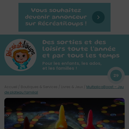
Des sorties et des
loisirs toute l'année
et par tous les temps
Pour les enfants, les ados,
et les familles !
29
Accueil
/
Boutiques & Services
/
Livres & Jeux
/
MultiplicaBoost – Jeu
de plateau familial