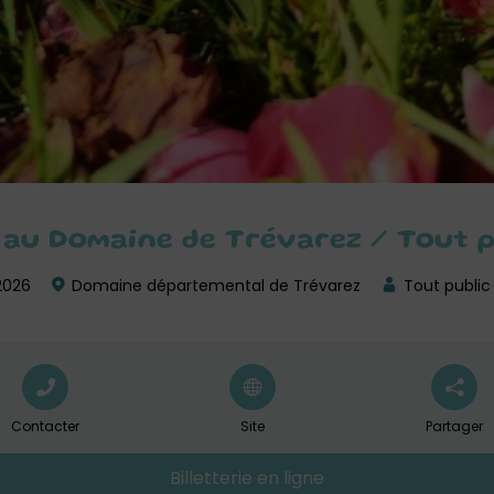
h au Domaine de Trévarez / Tout 
 2026
Domaine départemental de Trévarez
Tout public
Contacter
Site
Partager
Billetterie en ligne