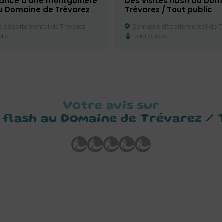
sance d’une montgolfière
Des visites flash au Do
au Domaine de Trévarez
Trévarez / Tout public
départemental de Trévarez
Domaine départemental de T
lic
Tout public
Votre avis sur
s flash au Domaine de Trévarez / 