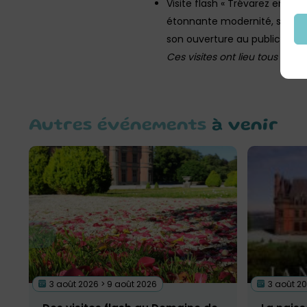
Visite flash « Trévarez en q
étonnante modernité, son fa
son ouverture au public.
Ces visites ont lieu tous les j
Autres événements
à venir
3 août 2026 > 9 août 2026
3 août 20