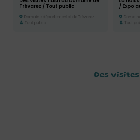
Des visites flash au Domaine de
La nais
Trévarez / Tout public
/ Expo 
Domaine départemental de Trévarez
Domaine 
Tout public
Tout pub
Des visite