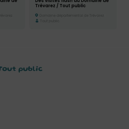
maine de
Des visites flash au Domaine de
Trévarez / Tout public
révarez
Domaine départemental de Trévarez
Tout public
Tout public