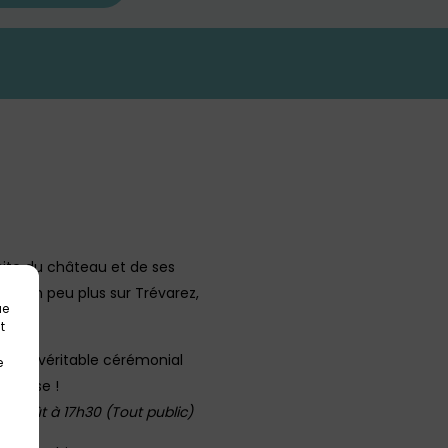
site du château et de ses
re un peu plus sur Trévarez,
ue
t
est un véritable cérémonial
e
permise !
u 31 août à 17h30 (Tout public)