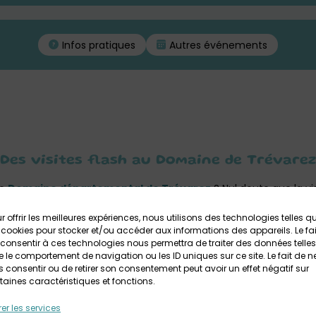
Infos pratiques
Autres événements
Des visites flash au Domaine de Trévarez
le
Domaine départemental de Trévarez
? Nul doute que la vi
. Lors de votre venue, profitez des
visites flash
pour en apprend
r offrir les meilleures expériences, nous utilisons des technologies telles q
florales, en un minimum de temps :
 cookies pour stocker et/ou accéder aux informations des appareils. Le fai
consentir à ces technologies nous permettra de traiter des données telles
ie » – en 5 minutes chrono : À la Belle Époque, l’art de la table 
 le comportement de navigation ou les ID uniques sur ce site. Le fait de n
 consentir ou de retirer son consentement peut avoir un effet négatif sur
Les bonnes manières dictent chaque geste et l’erreur n’est pas 
taines caractéristiques et fonctions.
20, 21 27, 28 juin à 16h, puis tous les jours d’ouverture du 6 juillet a
er les services