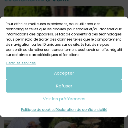
Pour offrir les meilleures expériences, nous utilisons des
technologies telles que les cookies pour stocker et/ou accéder aux
informations des appareils. Le fait de consentir à ces technologies
nous permettra de traiter des données telles que le comportement
de navigation ou les ID uniques sur ce site. Le fait de ne pas
consentir ou de retirer son consentement peut avoir un effet négatif
sur certaines caractéristiques et fonctions.
Gérer les services
3 août 2026 > 9 août 2026
Des visites flash au Domaine de Trévarez / Tout
Accepter
public
Refuser
Domaine départemental de Trévarez
Tout public
Voir les préférences
Voir tout
On a testé
pour vous
Politique de cookies
Déclaration de confidentialité