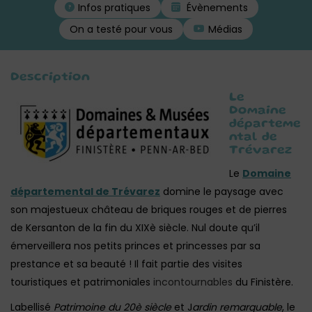
Infos pratiques
Évènements
On a testé pour vous
Médias
Description
Le
Domaine
départeme
ntal de
Trévarez
Le
Domaine
départemental de Trévarez
domine le paysage avec
son majestueux château de briques rouges et de pierres
de Kersanton de la fin du XIXè siècle. Nul doute qu’il
émerveillera nos petits princes et princesses par sa
prestance et sa beauté ! Il fait partie des visites
touristiques et patrimoniales
incontournables
du Finistère.
Labellisé
Patrimoine du 20è siècle
et J
ardin remarquable
, le