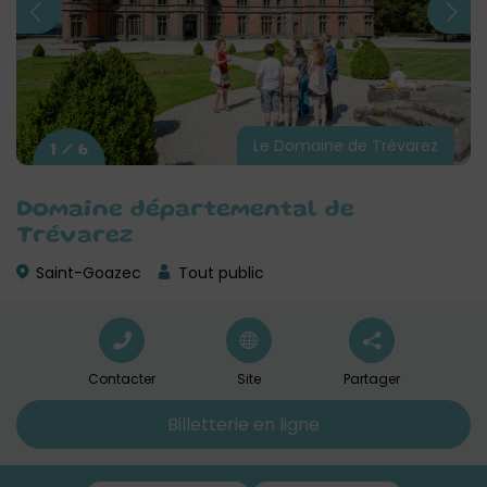
Le Domaine de Trévarez
1 / 6
Domaine départemental de
Trévarez
Saint-Goazec
Tout public
Contacter
Site
Partager
Billetterie en ligne