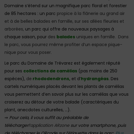
Domaine s’étend sur un magnifique parc floral et forestier
de 85 hectares : un parc
propice à la flânerie au grand air
et à de belles balades en famille, sur ses allées fleuries et
arborées,
un parc qui offre de nouveaux paysages à
chaque saison, pour
des
balades
uniques en famille. Dans
le parc, vous pourrez même profiter d’un espace pique-
nique pour vous poser.
Le parc du Domaine de Trévarez est également réputé
pour ses
collections de camélias
(pas moins de 250
espèces),
de
rhododendrons,
et d’
hydrangéas
. Des
cartels numériques placés devant les plants de camélias
vous permettent d’en savoir plus sur les camélias que vous
croiserez au détour de votre balade (caractériques du
plant, anecdotes culturelles, …).
⇒
Pour cela, il vous suffit au préalable de
télécharger
l’application ARzone
sur votre smartphone, puis
de télécharger le QRcode sur l’étiquette dans le parc.
Plus