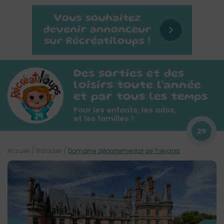
Des sorties et des
loisirs toute l'année
et par tous les temps
Pour les enfants, les ados,
et les familles !
29
Accueil
/
Balades
/
Domaine départemental de Trévarez