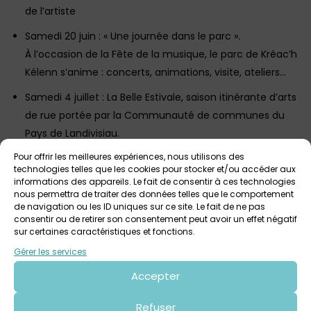
de l’artiste
Samedi 20 juin : « Une journée dans le parc ».
À l’occasion de la Fête de la musique, le parc de Kréac’h
Kélenn s’anime : concerts, animations, visite, ateliers…
Samedi 4 juillet : La Belle Estivale, saison itinérante d’arts
de rue portée par la Communauté de communes du
Pays de Landivisiau.
Des spectacles, concerts, ateliers, … toute la journée
Pour offrir les meilleures expériences, nous utilisons des
autour du Pôle culturel et du Parc de Kréac’h Kélenn,
technologies telles que les cookies pour stocker et/ou accéder aux
informations des appareils. Le fait de consentir à ces technologies
avec :
nous permettra de traiter des données telles que le comportement
-à 11h : présentation de la saison culturelle 2026-2027 à
de navigation ou les ID uniques sur ce site. Le fait de ne pas
consentir ou de retirer son consentement peut avoir un effet négatif
la Bibliothèque Xavier-Grall.
sur certaines caractéristiques et fonctions.
-à 15h : visite commentée de l’exposition par Thierry Le
Gérer les services
Saëc.
Accepter
Ouvert à tous – sans réservation
Dimanche 5 juillet à 10h : rencontre autour du livre
Refuser