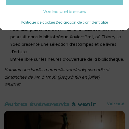
d’artiste animée par Thierry Le Saëc, au Pôle culturel.
Voir les préférences
Gratuit. Sur inscription au 02.98.68.67.63 ou
culture@landivisiau.fr
Politique de cookies
Déclaration de confidentialité
Pour aller plus loin, … de mi-juin à fin juillet, l’exposition se
poursuit dans la bibliothèque Xavier-Grall, où Thierry Le
Saëc présente une sélection d’estampes et de livres
d’artiste.
Entrée libre sur les heures d’ouverture de la bibliothèque.
Horaires : les lundis, mercredis, vendredis, samedis et
dimanches de 14h à 17h30 (jusqu’à 18h en juillet)
GRATUIT
Voir tout
Autres événements
à venir