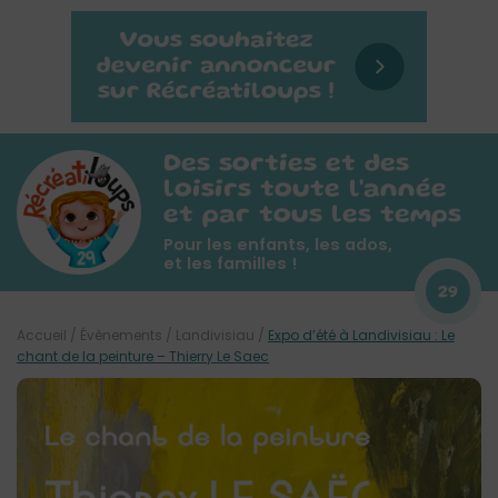
Des sorties et des
loisirs toute l'année
et par tous les temps
Pour les enfants, les ados,
et les familles !
29
Accueil
/
Évènements
/
Landivisiau
/
Expo d’été à Landivisiau : Le
chant de la peinture – Thierry Le Saec