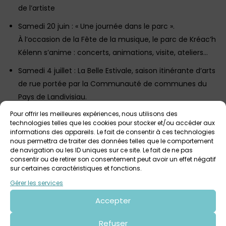
de l’artiste
Samedi 20 juin : « Une journée dans le parc ».
À l’occasion de la Fête de la musique, le parc de Kréac’h
Kélenn s’anime : concerts, animations, visite, ateliers…
Samedi 4 juillet : La Belle Estivale, saison itinérante d’arts
de rue portée par la Communauté de communes du
Pays de Landivisiau.
Des spectacles, concerts, ateliers, … toute la journée
Pour offrir les meilleures expériences, nous utilisons des
autour du Pôle culturel et du Parc de Kréac’h Kélenn,
technologies telles que les cookies pour stocker et/ou accéder aux
informations des appareils. Le fait de consentir à ces technologies
avec :
nous permettra de traiter des données telles que le comportement
-à 11h : présentation de la saison culturelle 2026-2027 à
de navigation ou les ID uniques sur ce site. Le fait de ne pas
consentir ou de retirer son consentement peut avoir un effet négatif
la Bibliothèque Xavier-Grall.
sur certaines caractéristiques et fonctions.
-à 15h : visite commentée de l’exposition par Thierry Le
Gérer les services
Saëc.
Accepter
Ouvert à tous – sans réservation
Dimanche 5 juillet à 10h : rencontre autour du livre
Refuser