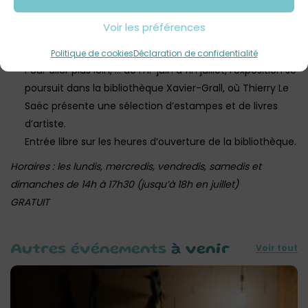
d’artiste animée par Thierry Le Saëc, au Pôle culturel.
Voir les préférences
Gratuit. Sur inscription au 02.98.68.67.63 ou
culture@landivisiau.fr
Politique de cookies
Déclaration de confidentialité
Pour aller plus loin, … de mi-juin à fin juillet, l’exposition se
poursuit dans la bibliothèque Xavier-Grall, où Thierry Le
Saëc présente une sélection d’estampes et de livres
d’artiste.
Entrée libre sur les heures d’ouverture de la bibliothèque.
Horaires : les lundis, mercredis, vendredis, samedis et
dimanches de 14h à 17h30 (jusqu’à 18h en juillet)
GRATUIT
Voir tout
Autres événements
à venir