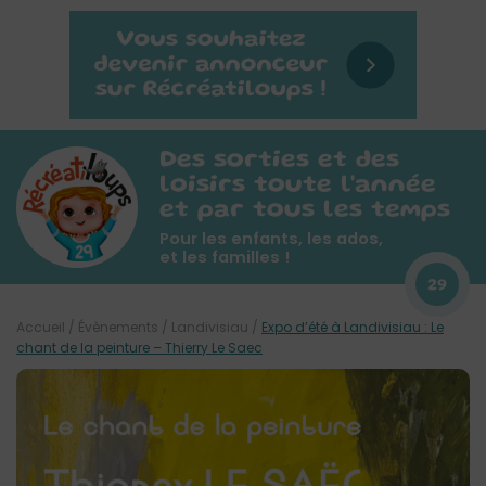
Des sorties et des
loisirs toute l'année
et par tous les temps
Pour les enfants, les ados,
et les familles !
29
Accueil
/
Évènements
/
Landivisiau
/
Expo d’été à Landivisiau : Le
chant de la peinture – Thierry Le Saec