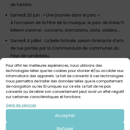
de l’artiste
Samedi 20 juin : « Une journée dans le parc ».
À l’occasion de la Fête de la musique, le parc de Kréac’h
Kélenn s’anime : concerts, animations, visite, ateliers…
Samedi 4 juillet : La Belle Estivale, saison itinérante d’arts
de rue portée par la Communauté de communes du
Pays de Landivisiau.
Des spectacles, concerts, ateliers, … toute la journée
Pour offrir les meilleures expériences, nous utilisons des
autour du Pôle culturel et du Parc de Kréac’h Kélenn,
technologies telles que les cookies pour stocker et/ou accéder aux
informations des appareils. Le fait de consentir à ces technologies
avec :
nous permettra de traiter des données telles que le comportement
-à 11h : présentation de la saison culturelle 2026-2027 à
de navigation ou les ID uniques sur ce site. Le fait de ne pas
consentir ou de retirer son consentement peut avoir un effet négatif
la Bibliothèque Xavier-Grall.
sur certaines caractéristiques et fonctions.
-à 15h : visite commentée de l’exposition par Thierry Le
Gérer les services
Saëc.
Accepter
Ouvert à tous – sans réservation
Dimanche 5 juillet à 10h : rencontre autour du livre
Refuser