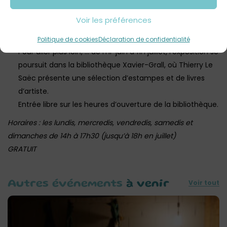
d’artiste animée par Thierry Le Saëc, au Pôle culturel.
Voir les préférences
Gratuit. Sur inscription au 02.98.68.67.63 ou
culture@landivisiau.fr
Politique de cookies
Déclaration de confidentialité
Pour aller plus loin, … de mi-juin à fin juillet, l’exposition se
poursuit dans la bibliothèque Xavier-Grall, où Thierry Le
Saëc présente une sélection d’estampes et de livres
d’artiste.
Entrée libre sur les heures d’ouverture de la bibliothèque.
Horaires : les lundis, mercredis, vendredis, samedis et
dimanches de 14h à 17h30 (jusqu’à 18h en juillet)
GRATUIT
Voir tout
Autres événements
à venir