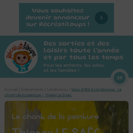
Des sorties et des
loisirs toute l'année
et par tous les temps
Pour les enfants, les ados,
et les familles !
29
Accueil
/
Évènements
/
Landivisiau
/
Expo d’été à Landivisiau : Le
chant de la peinture – Thierry Le Saec