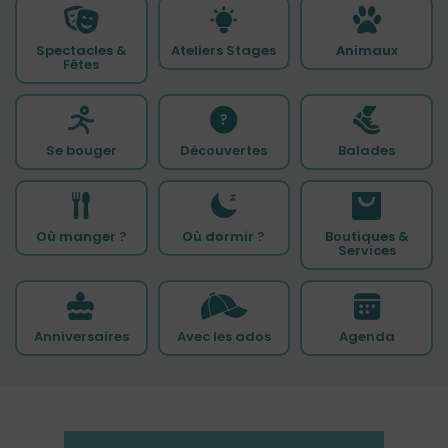
Spectacles &
Ateliers Stages
Animaux
Fêtes
Se bouger
Découvertes
Balades
Où manger ?
Où dormir ?
Boutiques &
Services
Anniversaires
Avec les ados
Agenda