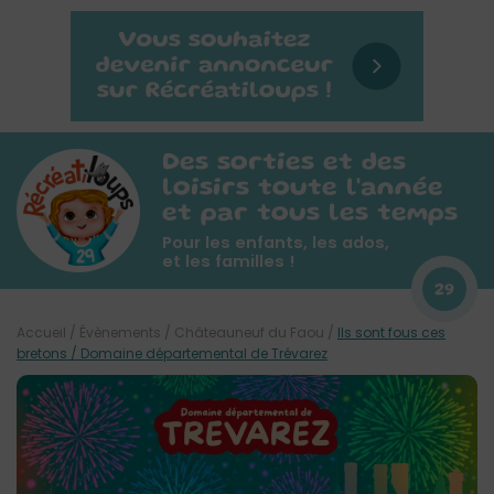
Des sorties et des
loisirs toute l'année
et par tous les temps
Pour les enfants, les ados,
et les familles !
29
Accueil
/
Évènements
/
Châteauneuf du Faou
/
Ils sont fous ces
bretons / Domaine départemental de Trévarez