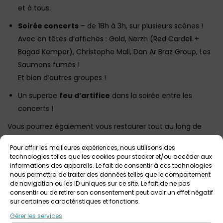
et à tous.
Soirée concerts
– de 18h à 3h, sur plusieurs scènes !
Avec en têtes d’affiches : Gold, Nerzh (Red Cardell +
Bagad Kemper), Christophe Mali, Dan Ar Braz Group, Les
Saumons fumés !
Et bien d’autres groupes !
Un superbe
feu d’artifice
dans la soirée entre les
concerts !
Vous pourrez également vous restaurer tout au long de
l’événement grâce aux nombreux
stands de
Pour offrir les meilleures expériences, nous utilisons des
producteurs locaux.
technologies telles que les cookies pour stocker et/ou accéder aux
informations des appareils. Le fait de consentir à ces technologies
⇒
Plus d’infos sur l’événement
nous permettra de traiter des données telles que le comportement
⇒
Billetterie en ligne
de navigation ou les ID uniques sur ce site. Le fait de ne pas
consentir ou de retirer son consentement peut avoir un effet négatif
Tarif : 16€ adultes / gratuit moins de 10 ans
sur certaines caractéristiques et fonctions.
Gérer les services