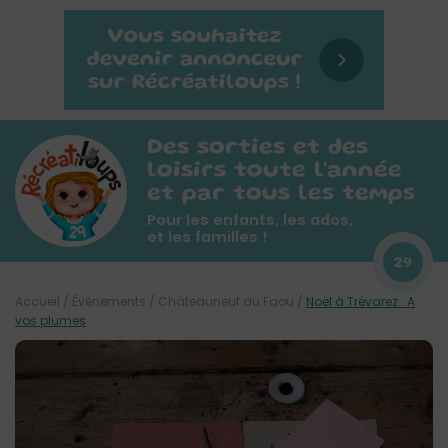
Des sorties et des
loisirs toute l'année
et par tous les temps
Pour les enfants, les ados,
et les familles !
29
Accueil
/
Évènements
/
Châteauneuf du Faou
/
Noël à Trévarez : A
vos plumes