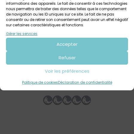
informations des appareils. Le fait de consentir à ces technologies
nous permettra de traiter des données telles que le comportement
de navigation ou les ID uniques sur ce site. Le fait de ne pas
consentir ou de retirer son consentement peut avoir un effet négatif
sur certaines caractéristiques et fonctions.
3 août 2026 > 9 août 2026
Gérer les services
Des visites flash au Domaine de Trévarez / Tout
public
Accepter
Domaine départemental de Trévarez
Tout public
Refuser
Voir les préférences
Votre avis sur
Politique de cookies
Déclaration de confidentialité
Noël à Trévarez : A vos plumes