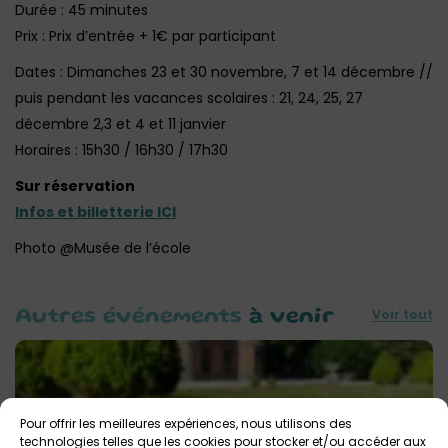
Durée : 45 minutes
Prix : Prix d’entrée + 1€ par participant‎
Dates : Dimanches 23 et 30 novembre, 7 et 14 décembre //
puis pendant les vacances scolaires : 21, 24, 25, 27
décembre 2,3 et 4 et 11 janvier
Horaires : 15h30 / 16h30 / 17h30‎
Sur réservation
Infos et billetterie ICI
Photo @Musée de l’école
Voir tout
Autres événements
à venir
Pour offrir les meilleures expériences, nous utilisons des
technologies telles que les cookies pour stocker et/ou accéder aux