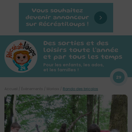
Des sorties et des
loisirs toute l'année
et par tous les temps
Pour les enfants, les ados,
et les familles !
29
Accueil
/
Évènements
/
Morlaix
/
Rando des bricolos