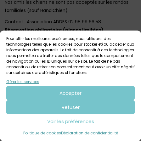
Nos amis les chiens ne sont pas acceptés sur les randos
familiales (sauf HandiChien).
Contact : Association ADDES 02 98 99 66 58
Réservation obligatoire (places limitées)
Pour offrir les meilleures expériences, nous utilisons des
technologies telles que les cookies pour stocker et/ou accéder aux
informations des appareils. Le fait de consentir à ces technologies
Voir tout
Autres événements
à venir
nous permettra de traiter des données telles que le comportement
de navigation ou les ID uniques sur ce site. Le fait de ne pas
consentir ou de retirer son consentement peut avoir un effet négatif
sur certaines caractéristiques et fonctions.
Gérer les services
Accepter
Refuser
Voir les préférences
7 août 2026
Rando enfants : Le trésor des korrigans
Politique de cookies
Déclaration de confidentialité
Ancienne école de Botmeur
Dès 6 ans