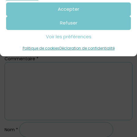
Accepter
Refuser
Voir les préférences
Laisser un commentaire
Politique de cookies
Déclaration de confidentialité
Commentaire
*
Nom
*