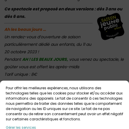
Ce spectacle est proposé en deux versions : dès 3 ans ou
dès 6 ans.
Ah les beaux jours …
Un rendez-vous d’ouverture de saison
particulièrement dédié aux enfants, du 11 au
20 octobre 2023 !
Pendant
AH ! LES BEAUX JOURS,
vous venez au spectacle, le
goûter vous est offert les après-midis
Tarif unique : 8€
Retrouvez ICI la programmation 2023-2024 de la Maison du
Pour offrir les meilleures expériences, nous utilisons des
Théâtre (sélection jeune public, ados, et familial/tout public)
technologies telles que les cookies pour stocker et/ou accéder aux
informations des appareils. Le fait de consentir à ces technologies
nous permettra de traiter des données telles que le comportement
de navigation ou les ID uniques sur ce site. Le fait de ne pas
consentir ou de retirer son consentement peut avoir un effet négatif
sur certaines caractéristiques et fonctions.
Votre avis sur
Spectacle : Le Mensonge
Gérer les services