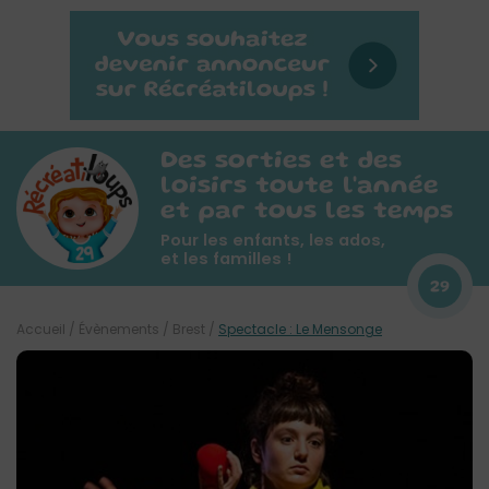
Des sorties et des
loisirs toute l'année
et par tous les temps
Pour les enfants, les ados,
et les familles !
29
Accueil
/
Évènements
/
Brest
/
Spectacle : Le Mensonge