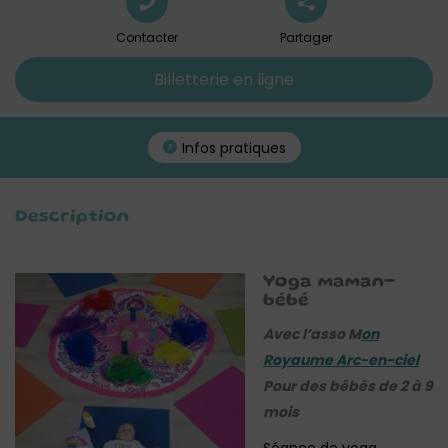
Contacter
Partager
Billetterie en ligne
Infos pratiques
Description
Yoga maman-
bébé
Avec l’asso M
on
Royaume Arc-en-ciel
Pour des bébés de 2 à 9
mois