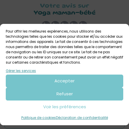
Votre avis sur
Yoga maman-bébé
Pour offrir les meilleures expériences, nous utilisons des
technologies telles que les cookies pour stocker et/ou accéder aux
informations des appareils. Le fait de consentir à ces technologies
nous permettra de traiter des données telles que le comportement
de navigation ou les ID uniques sur ce site. Le fait de ne pas
consentir ou de retirer son consentement peut avoir un effet négatif
Laisser un commentaire
sur certaines caractéristiques et fonctions.
Commentaire
*
Gérer les services
Accepter
Refuser
Voir les préférences
Politique de cookies
Déclaration de confidentialité