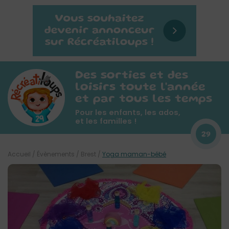
Des sorties et des
loisirs toute l'année
et par tous les temps
Pour les enfants, les ados,
et les familles !
29
Accueil
/
Évènements
/
Brest
/
Yoga maman-bébé