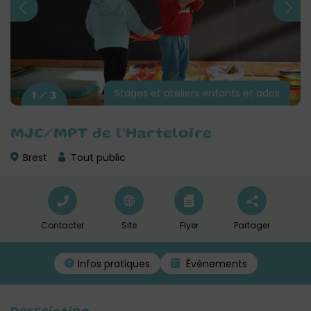
Stages et ateliers enfants et ados
1 / 3
MJC/MPT de l’Harteloire
Brest
Tout public
Contacter
Site
Flyer
Partager
Infos pratiques
Évènements