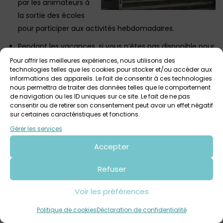
par les animateurs à
la sortie des écoles
pour participer aux activités hebdomadaires.
Pendant les vacances, si vous n’êtes pas disponible pour
amener ou récupérer votre enfant à un stage, il peut-
Pour offrir les meilleures expériences, nous utilisons des
technologies telles que les cookies pour stocker et/ou accéder aux
être pris en charge par l’accueil de loisirs sur place, en
informations des appareils. Le fait de consentir à ces technologies
dehors de l’atelier.
nous permettra de traiter des données telles que le comportement
de navigation ou les ID uniques sur ce site. Le fait de ne pas
La MJC-MPT de l’Harteloire est une association de type loi
consentir ou de retirer son consentement peut avoir un effet négatif
sur certaines caractéristiques et fonctions.
1901, avec trois grands axes d’intervention : une mission
éducative, une mission d’ouverture culturelle, une mission
Gérer les services
sur le lien social.
Accepter
Pour pratiquer une activité à la MJC-MPT, il est nécessaire
d’avoir pris son adhésion et réglé sa cotisation. Tarifs pour
Refuser
l’année : 15€ pour le 1er adulte de la famille (+16 ans), 10€
Voir les préférences
pour le 2e adulte de la famille (+16 ans), 2€ par enfant (-16
ans) dont un parent doit être adhérent
Politique de cookies
Déclaration de confidentialité