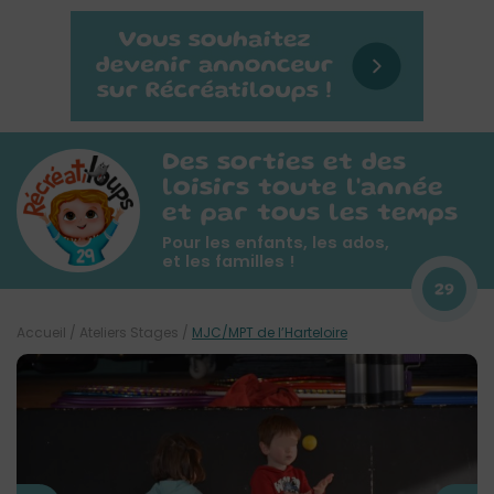
Des sorties et des
loisirs toute l'année
et par tous les temps
Pour les enfants, les ados,
et les familles !
29
Accueil
/
Ateliers Stages
/
MJC/MPT de l’Harteloire