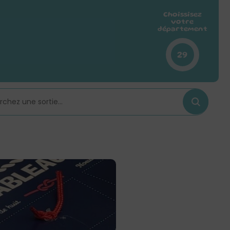
Choissisez
votre
département
29