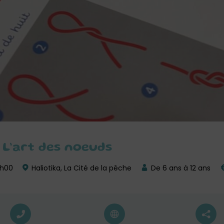
 L’art des noeuds
2h00
Haliotika, La Cité de la pêche
De 6 ans à 12 ans