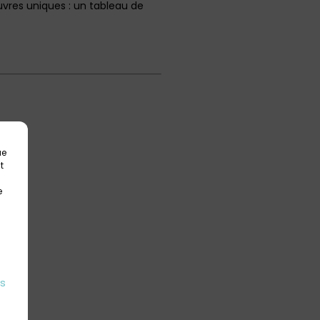
uvres uniques : un tableau de
ue
t
e
es