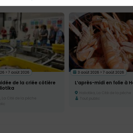
26 > 7 août 2026
3 août 2026 > 7 août 2026
uidée de la criée côtière
L’après-midi en folie à H
iotika
Haliotika, La Cité de la pêche
, La Cité de la pêche
Tout public
lic