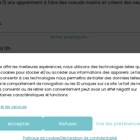
 à 12 ans apprennent à faire des noeuds marins et créent des oe
s.
Infos pratiques :
à 12h
 (atelier sans les parents)
r offrir les meilleures expériences, nous utilisons des technologies telles q
 cookies pour stocker et/ou accéder aux informations des appareils. Le fai
consentir à ces technologies nous permettra de traiter des données telles
 le comportement de navigation ou les ID uniques sur ce site. Le fait de n
el inclus)
 consentir ou de retirer son consentement peut avoir un effet négatif sur
taines caractéristiques et fonctions.
llée
er les services
Accepter
Refuser
Voir les préférenc
Politique de cookies
Déclaration de confidentialité