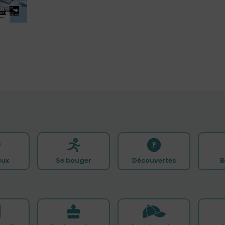
ux
Se bouger
Découvertes
B