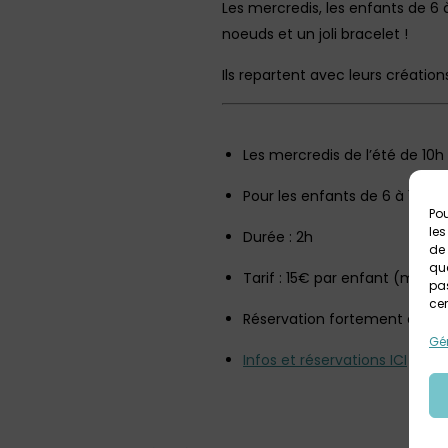
Les mercredis, les enfants de 6
noeuds et un joli bracelet !
Ils repartent avec leurs création
Les mercredis de l’été de 10h 
Pour les enfants de 6 à 12 ans
Pou
les
Durée : 2h
de 
que
Tarif : 15€ par enfant (matéri
pas
cer
Réservation fortement consei
Gér
Infos et réservations ICI