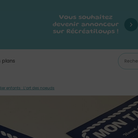
 plans
lier enfants : L’art des noeuds