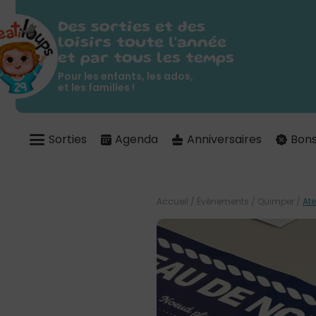
Des sorties et des
loisirs toute l'année
et par tous les temps
Pour les enfants, les ados,
et les familles !
Sorties
Agenda
Anniversaires
Bons
Accueil
/
Évènements
/
Quimper
/
Ate