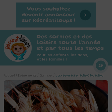
Des sorties et des
loisirs toute l'année
et par tous les temps
Pour les enfants, les ados,
et les familles !
29
Accueil
/
Évènements
/
Quimper
/
L’après-midi en folie à Haliotika