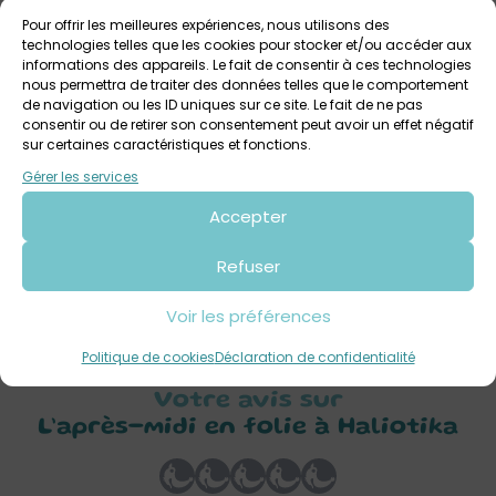
Pour offrir les meilleures expériences, nous utilisons des
technologies telles que les cookies pour stocker et/ou accéder aux
informations des appareils. Le fait de consentir à ces technologies
nous permettra de traiter des données telles que le comportement
de navigation ou les ID uniques sur ce site. Le fait de ne pas
consentir ou de retirer son consentement peut avoir un effet négatif
sur certaines caractéristiques et fonctions.
Gérer les services
3 août 2026 > 7 août 2026
Accepter
Visite de la criée avec Haliotika : Découverte
des poissons
Refuser
Haliotika, La Cité de la pêche
Tout public
Voir les préférences
Politique de cookies
Déclaration de confidentialité
Votre avis sur
L’après-midi en folie à Haliotika