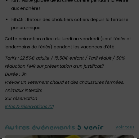
16h : Visite guidée de la criée côtière pendant la vente
aux enchères
16h45 : Retour des chalutiers côtiers depuis la terrasse
panoramique
Cette animation a lieu du lundi au vendredi (sauf fériés et
lendemains de fériés) pendant les vacances d’été.
Tarifs : 22.50€ adulte / 15.50€ enfant / Tarif réduit / 50%
réduction PMR sur présentation d’un justificatif
Durée : 3h
Prévoir un vêtement chaud et des chaussures fermées.
Animaux interdits
Sur réservation
Infos & réservations ICI
Voir tout
Autres événements
à venir