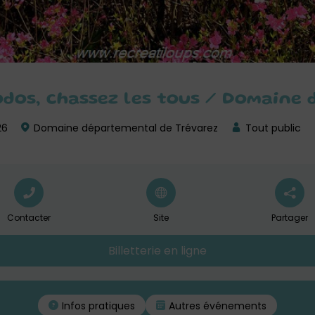
hodos, chassez les tous / Domaine
26
Domaine départemental de Trévarez
Tout public
Contacter
Site
Partager
Billetterie en ligne
Infos pratiques
Autres événements