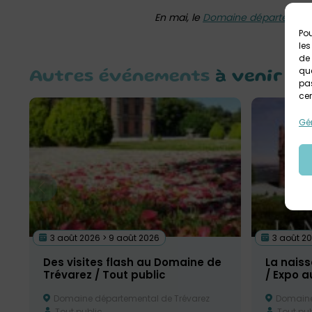
En mai, le
Domaine départementa
Pou
les
de 
que
Autres événements
à venir
pas
cer
Gér
3 août 2026 > 9 août 2026
3 août 20
Des visites flash au Domaine de
La nais
Trévarez / Tout public
/ Expo 
Domaine départemental de Trévarez
Domaine 
Tout public
Tout pub