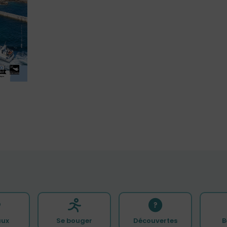
ux
Se bouger
Découvertes
B