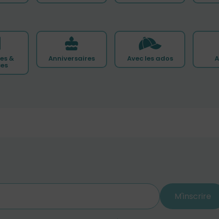
es &
Anniversaires
Avec les ados
A
ces
M'inscrire