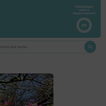
Choissisez
votre
département
29