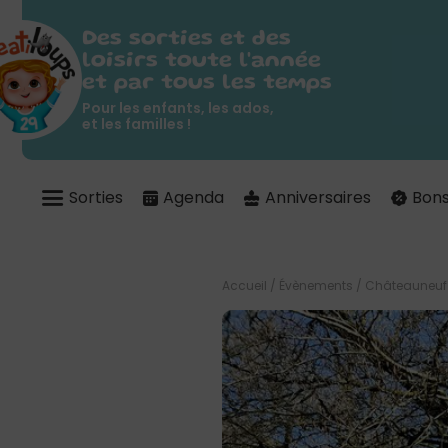
Des sorties et des
loisirs toute l'année
et par tous les temps
Pour les enfants, les ados,
et les familles !
Sorties
Agenda
Anniversaires
Bons
Accueil
/
Évènements
/
Châteauneuf