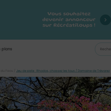
 plans
 du Faou
/
Jeu de piste : Rhodos, chassez les tous / Domaine de Trévarez