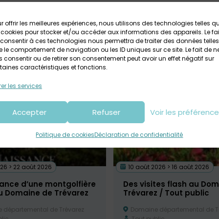
l de Trévarez
vous accueille du mardi au dimanche de 13h30 à 
r offrir les meilleures expériences, nous utilisons des technologies telles q
 cookies pour stocker et/ou accéder aux informations des appareils. Le fai
consentir à ces technologies nous permettra de traiter des données telles
 le comportement de navigation ou les ID uniques sur ce site. Le fait de n
 consentir ou de retirer son consentement peut avoir un effet négatif sur
taines caractéristiques et fonctions.
er les services
Accepter
Refuser
Voir les préférenc
Politique de cookies
Déclaration de confidentialité
26 > 22 août 2026
10 août 2026 > 16 août 2026
sance d’une montgolfière
Des visites flash au Do
au Domaine de Trévarez
Trévarez / Tout public
départemental de Trévarez
Domaine départemental de T
lic
Tout public