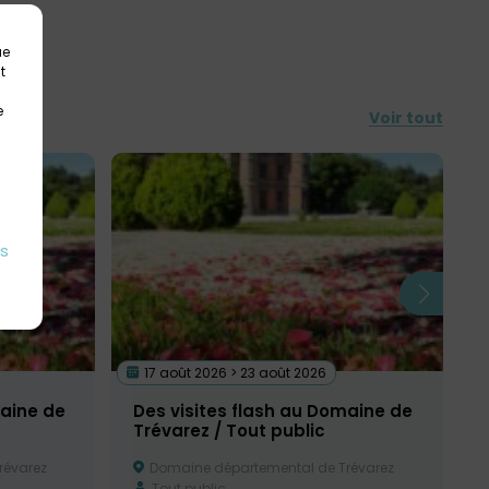
18h00.
ue
t
e
Voir tout
es
17 août 2026 > 23 août 2026
maine de
Des visites flash au Domaine de
Trévarez / Tout public
révarez
Domaine départemental de Trévarez
Tout public