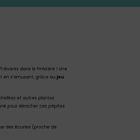
évarez dans le Finistère ! Une
 et en s’amusant, grâce au
jeu
chidées et autres plantes
nné pour dénicher ces pépites
ique des écuries (proche de