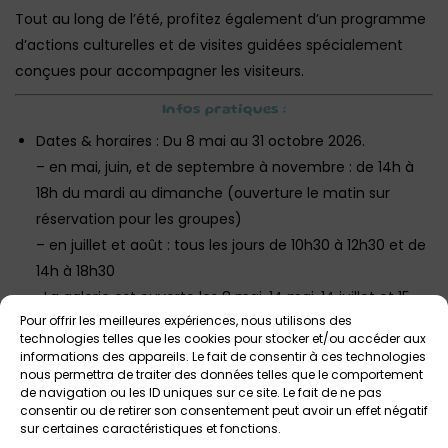
Tout au long de l’été, profitez également d’un programme
d’actions culturelles et de visites guidées spécialement
conçues pour accompagner les visiteurs.
Infos pratiques :
Dates & horaires : Du 8 mai au 31 octobre 2026.
– en mai, juin, et de septembre à novembre : de 14h à
18h du mardi au dimanche (ouverture le matin sur
réservation pour les groupes)
– en juillet et août : tous les jours de 10h30 à 12h30 et de
14h à 18h30
-La galerie est ouverte les 8 mai, 14 mai, 14 juillet et 15
Pour offrir les meilleures expériences, nous utilisons des
août aux horaires habituels.
technologies telles que les cookies pour stocker et/ou accéder aux
informations des appareils. Le fait de consentir à ces technologies
Lieu : Galerie de Rohan, Place Saint-Thomas,
nous permettra de traiter des données telles que le comportement
Landerneau.
de navigation ou les ID uniques sur ce site. Le fait de ne pas
consentir ou de retirer son consentement peut avoir un effet négatif
Tarif : Gratuit pour tous.
sur certaines caractéristiques et fonctions.