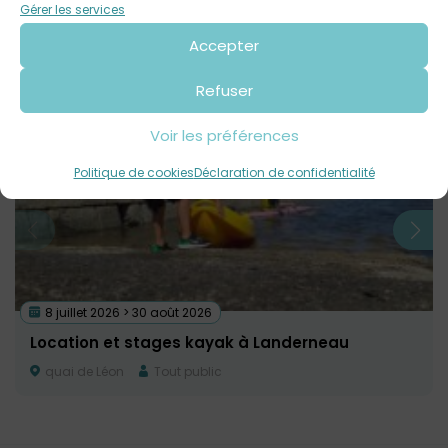
Contact : 02 56 31 28 15
Gérer les services
Accepter
Voir tout
Autres événements
à venir
Refuser
Voir les préférences
Politique de cookies
Déclaration de confidentialité
8 juillet 2026 > 30 août 2026
Location et stages kayak à Landerneau
quai de Léon
Tout public