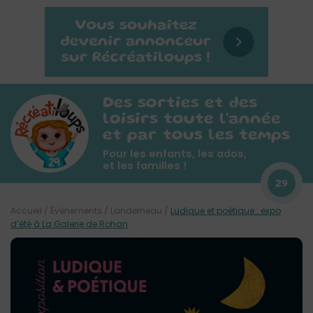
Des sorties et des
loisirs toute l'année
et par tous les temps
Pour les enfants, les ados,
et les familles !
29
Accueil
/
Évènements
/
Landerneau
/
Ludique et poétique : expo
d’été à La Galerie de Rohan