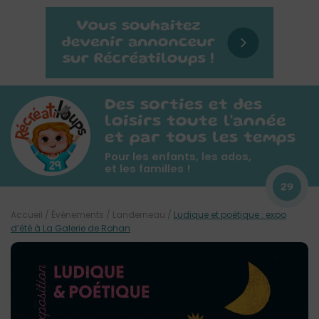
Des sorties et des
loisirs toute l'année
et par tous les temps
Pour les enfants, les ados,
et les familles !
29
Accueil
/
Évènements
/
Landerneau
/
Ludique et poétique : expo
d’été à La Galerie de Rohan