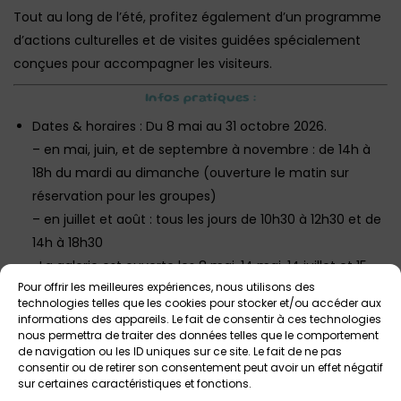
Tout au long de l’été, profitez également d’un programme
d’actions culturelles et de visites guidées spécialement
conçues pour accompagner les visiteurs.
Infos pratiques :
Dates & horaires : Du 8 mai au 31 octobre 2026.
– en mai, juin, et de septembre à novembre : de 14h à
18h du mardi au dimanche (ouverture le matin sur
réservation pour les groupes)
– en juillet et août : tous les jours de 10h30 à 12h30 et de
14h à 18h30
-La galerie est ouverte les 8 mai, 14 mai, 14 juillet et 15
Pour offrir les meilleures expériences, nous utilisons des
août aux horaires habituels.
technologies telles que les cookies pour stocker et/ou accéder aux
informations des appareils. Le fait de consentir à ces technologies
Lieu : Galerie de Rohan, Place Saint-Thomas,
nous permettra de traiter des données telles que le comportement
Landerneau.
de navigation ou les ID uniques sur ce site. Le fait de ne pas
consentir ou de retirer son consentement peut avoir un effet négatif
Tarif : Gratuit pour tous.
sur certaines caractéristiques et fonctions.