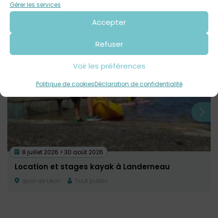
Contact : 02 56 31 28 15
Gérer les services
Accepter
Voir tout
Autres événements
à venir
Refuser
Voir les préférences
Politique de cookies
Déclaration de confidentialité
8 juillet 2026 > 30 août 2026
Location et stages kayak à Landerneau
quai de Léon
Tout public