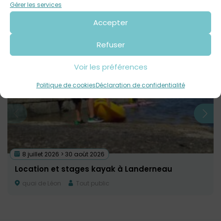
Contact : 02 56 31 28 15
Gérer les services
Accepter
Voir tout
Autres événements
à venir
Refuser
Voir les préférences
Politique de cookies
Déclaration de confidentialité
8 juillet 2026 > 30 août 2026
Location et stages kayak à Landerneau
quai de Léon
Tout public