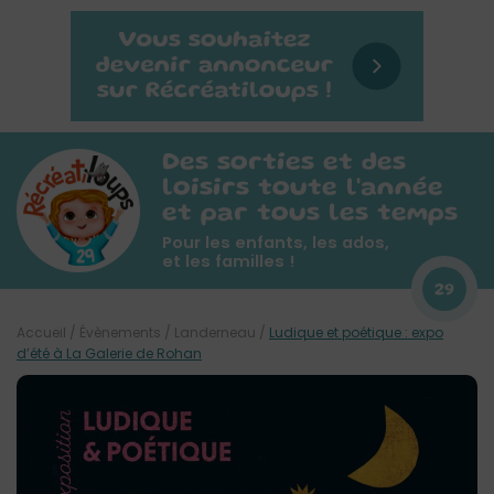
Des sorties et des
loisirs toute l'année
et par tous les temps
Pour les enfants, les ados,
et les familles !
29
Accueil
/
Évènements
/
Landerneau
/
Ludique et poétique : expo
d’été à La Galerie de Rohan