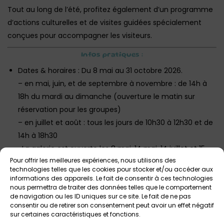
Tout au long de l’été, profitez également d’un programme
d’actions culturelles et de visites guidées spécialement
conçues pour accompagner les visiteurs.
Infos pratiques :
Dates & horaires : Du 8 mai au 31 octobre 2026.
– en mai, juin, et de septembre à novembre : de 14h à
18h du mardi au dimanche (ouverture le matin sur
réservation pour les groupes)
– en juillet et août : tous les jours de 10h30 à 12h30 et de
14h à 18h30
-La galerie est ouverte les 8 mai, 14 mai, 14 juillet et 15
Pour offrir les meilleures expériences, nous utilisons des
août aux horaires habituels.
technologies telles que les cookies pour stocker et/ou accéder aux
informations des appareils. Le fait de consentir à ces technologies
Lieu : Galerie de Rohan, Place Saint-Thomas,
nous permettra de traiter des données telles que le comportement
Landerneau.
de navigation ou les ID uniques sur ce site. Le fait de ne pas
consentir ou de retirer son consentement peut avoir un effet négatif
Tarif : Gratuit pour tous.
sur certaines caractéristiques et fonctions.