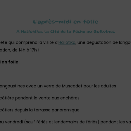
L’après-midi en folie
A Haliotika, la Cité de la Pêche au Guilvinec
lète qui comprend la visite d’
Haliotika
, une dégustation de langous
ation, de 14h à 17h !
 en folie
:
 langoustines avec un verre de Muscadet pour les adultes
ée côtière pendant la vente aux enchères
 côtiers depuis la terrasse panoramique
au vendredi (sauf fériés et lendemains de fériés) pendant les v