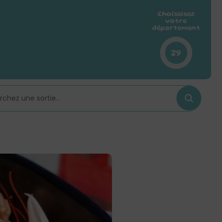
Choissisez
votre
département
29