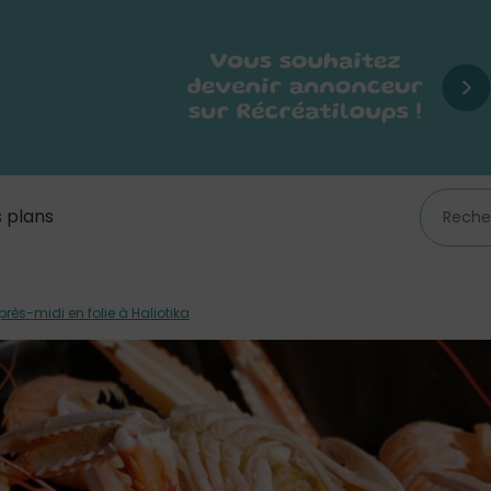
 plans
près-midi en folie à Haliotika