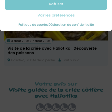
Refuser
Voir les préférences
Politique de cookies
Déclaration de confidentialité
3 août 2026 > 7 août 2026
Visite de la criée avec Haliotika : Découverte
des poissons
Haliotika, La Cité de la pêche
Tout public
Votre avis sur
Visite guidée de la criée côtière
avec Haliotika