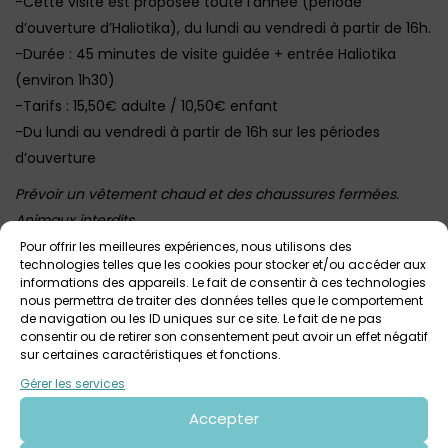
-Cette visite est proposée toute l’année (période
d’ouverture d’Haliotika), du lundi au vendredi à partir de 16h.
-Durée : 45 minutes de visite guidée + entrée Haliotika
(environ 1h30)
-Tarifs : 15,50€ adulte / 10,50€ enfant
-Du lundi au vendredi à partir de 16h sur les périodes
d’ouverture
Prévoir un vêtement chaud et des chaussures fermées.
Animaux interdits
Cette visite est très prisée : la réservation est conseillée
Pour offrir les meilleures expériences, nous utilisons des
technologies telles que les cookies pour stocker et/ou accéder aux
Plus d’infos et accès billetterie ICI
informations des appareils. Le fait de consentir à ces technologies
nous permettra de traiter des données telles que le comportement
Photo : Olivia Moysan
de navigation ou les ID uniques sur ce site. Le fait de ne pas
consentir ou de retirer son consentement peut avoir un effet négatif
sur certaines caractéristiques et fonctions.
Gérer les services
Voir tout
Autres événements
à venir
Accepter