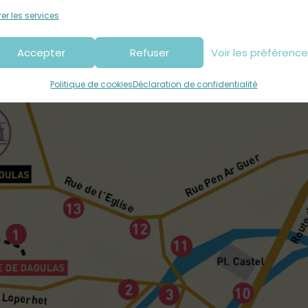
le billet de visite de l’Abbaye de Daoulas & accessible gratuitem
er les services
ie et au grand air.
Accepter
Refuser
Voir les préférenc
photographiques de Daoulas
Voici le parcours en ville :
Politique de cookies
Déclaration de confidentialité