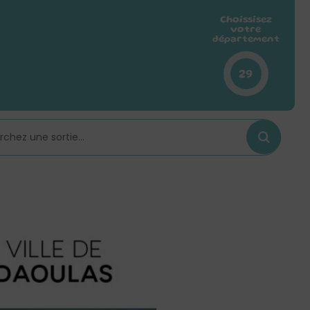
Choissisez
votre
département
29