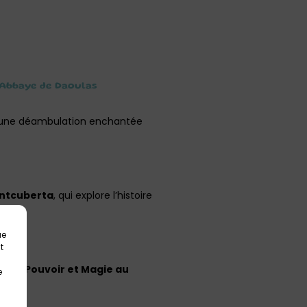
l’Abbaye de Daoulas
 une déambulation enchantée
ntcuberta
, qui explore l’histoire
ue
t
e – Pouvoir et Magie au
e