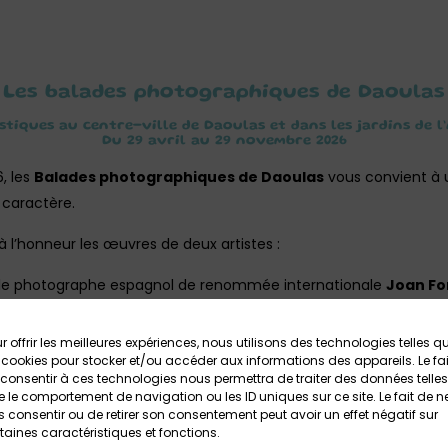
Les balades photographiques de Daoulas
tiques au centre-ville de Daoulas et dans les jardins de 
Du 29 avril au 29 novembre 2026
, les
Balades photographiques de Daoulas
vous convient à
 caractère.
l’honneur les œuvres de deux artistes :
 : le photographe espagnol de renommée internationale
Joan Fo
 des morts »
r offrir les meilleures expériences, nous utilisons des technologies telles q
 Breton
Stéphane Mahé
avec ses clichés poétiques et oniriques
 cookies pour stocker et/ou accéder aux informations des appareils. Le fai
consentir à ces technologies nous permettra de traiter des données telles
tières du surréel en écho à l’exposition
Ma Sorcière mal nommé
 le comportement de navigation ou les ID uniques sur ce site. Le fait de n
 consentir ou de retirer son consentement peut avoir un effet négatif sur
26 à l’
Abbaye de Daoulas
.
taines caractéristiques et fonctions.