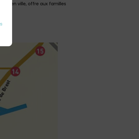
ent en ville, offre aux familles
es