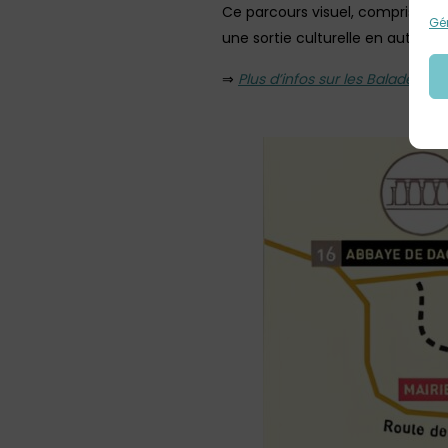
Ce parcours visuel, compris dans 
Gér
une sortie culturelle en autonom
⇒
Plus d’infos sur les Balades 