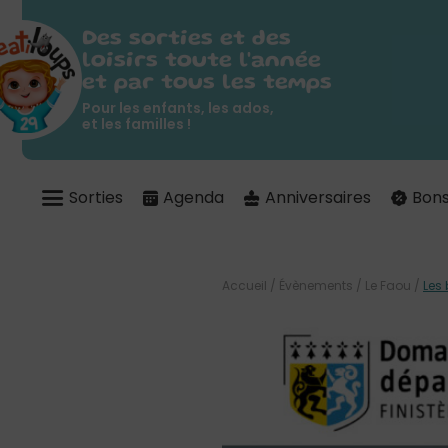
Des sorties et des
loisirs toute l'année
et par tous les temps
Pour les enfants, les ados,
et les familles !
Sorties
Agenda
Anniversaires
Bons
Accueil
/
Évènements
/
Le Faou
/
Les