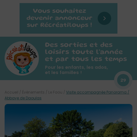
Des sorties et des
loisirs toute l'année
et par tous les temps
Pour les enfants, les ados,
et les familles !
29
Accueil
/
Évènements
/
Le Faou
/
Visite accompagnée Panorama /
Abbaye de Daoulas