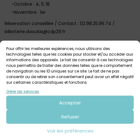
-Octobre : 4, 11, 18
-Novembre : 1er
Réservation conseillée / Contact : 02.98.25.96.74 /
billetterie.daoulas@cdp29.fr‎
Visuel @Mathieu Le Gall
Pour offrir les meilleures expériences, nous utilisons des
technologies telles que les cookies pour stocker et/ou accéder aux
informations des appareils. Le fait de consentir à ces technologies
Voir tout
Autres événements
à venir
nous permettra de traiter des données telles que le comportement
de navigation ou les ID uniques sur ce site. Le fait de ne pas
consentir ou de retirer son consentement peut avoir un effet négatif
sur certaines caractéristiques et fonctions.
Gérer les services
Accepter
Refuser
Voir les préférences
3 août 2026 > 9 août 2026