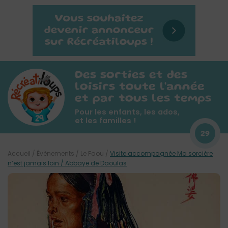
Des sorties et des
loisirs toute l'année
et par tous les temps
Pour les enfants, les ados,
et les familles !
29
Accueil
/
Évènements
/
Le Faou
/
Visite accompagnée Ma sorcière
n’est jamais loin / Abbaye de Daoulas