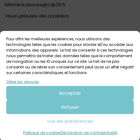
billetterie.daoulas@cdp29.fr‎
Visuel @Musée des cordeliers
Voir tout
Autres événements
à venir
Pour offrir les meilleures expériences, nous utilisons des
technologies telles que les cookies pour stocker et/ou accéder aux
informations des appareils. Le fait de consentir à ces technologies
nous permettra de traiter des données telles que le comportement
de navigation ou les ID uniques sur ce site. Le fait de ne pas
consentir ou de retirer son consentement peut avoir un effet négatif
sur certaines caractéristiques et fonctions.
Gérer les services
Accepter
31 juillet 2026 > 6 août 2026
Refuser
Visite accompagnée Ma sorcière n’est jamais
loin / Abbaye de Daoulas
Voir les préférences
Abbaye de Daoulas
Tout public
Politique de cookies
Déclaration de confidentialité