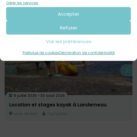
Contact : 02 56 31 28 15
Gérer les services
Accepter
Voir tout
Autres événements
à venir
Refuser
Voir les préférences
Politique de cookies
Déclaration de confidentialité
8 juillet 2026 > 30 août 2026
Location et stages kayak à Landerneau
quai de Léon
Tout public