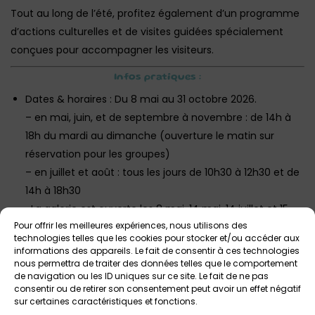
Tout au long de l’été, profitez également d’un programme
d’actions culturelles et de visites guidées spécialement
conçues pour accompagner les visiteurs.
Infos pratiques :
Dates & horaires : Du 8 mai au 31 octobre 2026.
– en mai, juin, et de septembre à novembre : de 14h à
18h du mardi au dimanche (ouverture le matin sur
réservation pour les groupes)
– en juillet et août : tous les jours de 10h30 à 12h30 et de
14h à 18h30
-La galerie est ouverte les 8 mai, 14 mai, 14 juillet et 15
Pour offrir les meilleures expériences, nous utilisons des
août aux horaires habituels.
technologies telles que les cookies pour stocker et/ou accéder aux
informations des appareils. Le fait de consentir à ces technologies
Lieu : Galerie de Rohan, Place Saint-Thomas,
nous permettra de traiter des données telles que le comportement
Landerneau.
de navigation ou les ID uniques sur ce site. Le fait de ne pas
consentir ou de retirer son consentement peut avoir un effet négatif
Tarif : Gratuit pour tous.
sur certaines caractéristiques et fonctions.