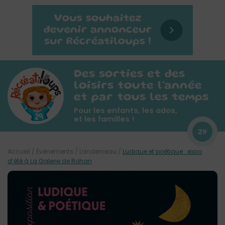
Des sorties et des
loisirs toute l'année
et par tous les temps
Pour les enfants, les ados,
et les familles !
29
Accueil
/
Évènements
/
Landerneau
/
Ludique et poétique : expo
d’été à La Galerie de Rohan