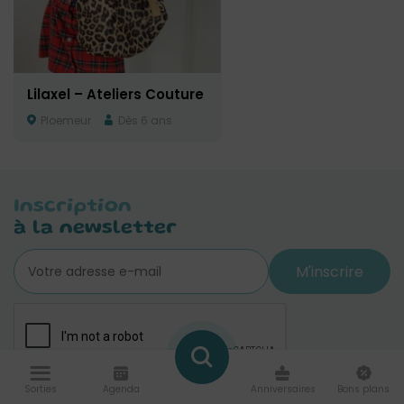
Lilaxel – Ateliers Couture
Ploemeur
Dès 6 ans
Inscription
à la newsletter
M'inscrire
Sorties
Agenda
Anniversaires
Bons plans
J'ai lu et j'accepte notre
politique de confidentialité