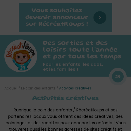
Des sorties et des
loisirs toute l'année
et par tous les temps
Pour les enfants, les ados,
et les familles !
29
Accueil
/
Le coin des enfants
/
Activités créatives
Activités créatives
Rubrique le coin des enfants / Récréatiloups et ses
partenaires locaux vous offrent des idées créatives, des
coloriages et des recettes pour occuper les enfants ! Vous
trouverez aussi les bonnes adresses de sites créatifs et