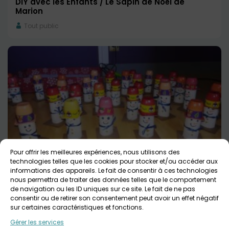
DIY avec les Enfants / Le Sapin de Noël de
Marion
Tout public
Pour offrir les meilleures expériences, nous utilisons des
DIY avec les enfants / Bonhommes de Neige
technologies telles que les cookies pour stocker et/ou accéder aux
distributeurs de Friandises
informations des appareils. Le fait de consentir à ces technologies
nous permettra de traiter des données telles que le comportement
Tout public
de navigation ou les ID uniques sur ce site. Le fait de ne pas
consentir ou de retirer son consentement peut avoir un effet négatif
sur certaines caractéristiques et fonctions.
Gérer les services