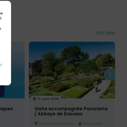
ue
t
e
Voir tout
es
12 août 2026
hiques
Visite accompagnée Panorama
/ Abbaye de Daoulas
Abbaye de Daoulas
Tout public