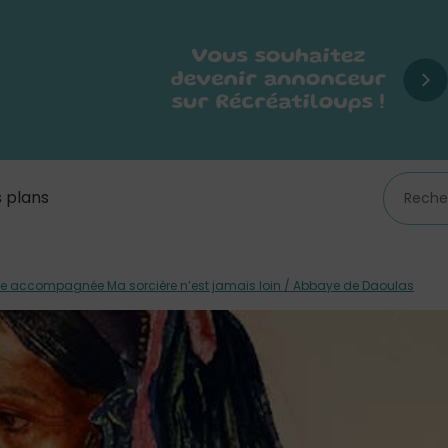
 plans
ite accompagnée Ma sorcière n’est jamais loin / Abbaye de Daoulas