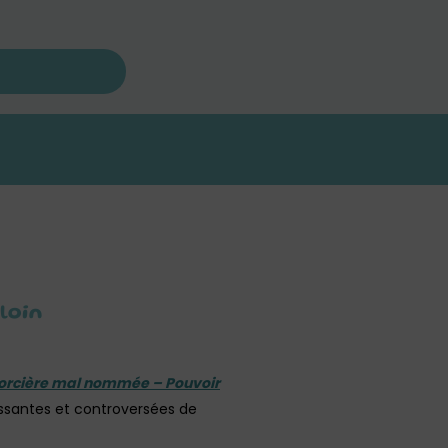
loin
orcière mal nommée – Pouvoir
uissantes et controversées de