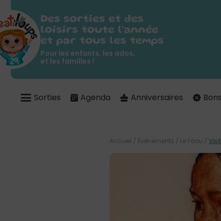
Des sorties et des
loisirs toute l'année
et par tous les temps
Pour les enfants, les ados,
et les familles !
Sorties
Agenda
Anniversaires
Bons
Accueil
/
Évènements
/
Le Faou
/
Vis