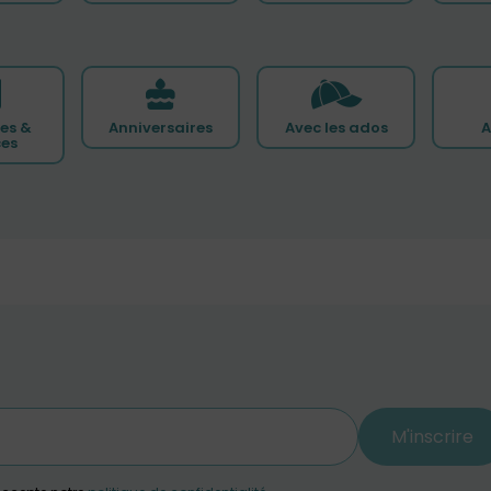
es &
Anniversaires
Avec les ados
A
ces
M'inscrire