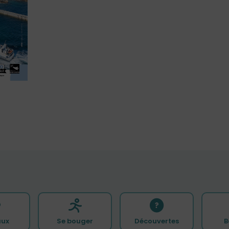
ux
Se bouger
Découvertes
B