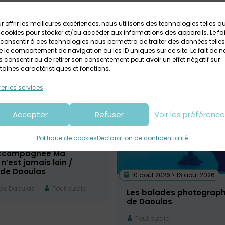
r offrir les meilleures expériences, nous utilisons des technologies telles q
 cookies pour stocker et/ou accéder aux informations des appareils. Le fai
consentir à ces technologies nous permettra de traiter des données telles
 le comportement de navigation ou les ID uniques sur ce site. Le fait de n
 consentir ou de retirer son consentement peut avoir un effet négatif sur
taines caractéristiques et fonctions.
er les services
Accepter
Refuser
Voir les préférenc
26 > 13 août 2026
Politique de cookies
Déclaration de confidentialité
accompagnée Ma
 n’est jamais loin /
de Daoulas
10 août 2026 > 16 août 2026
de Daoulas
Tout public
Les balades photograp
de Daoulas
Tout public