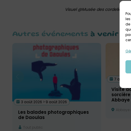
Visuel @Musée des cordeliers
Pou
les
de 
que
Autres événements
à venir
pas
cer
Gér
7 août 20
Visite 
sorcière
Abbaye 
3 août 2026 > 9 août 2026
Abbaye 
Les balades photographiques
de Daoulas
Tout public